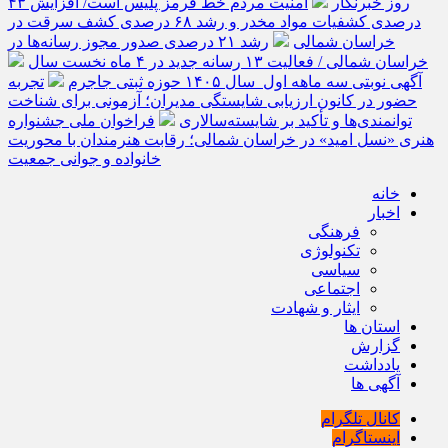
روز خبرنگار
امنیت مردم خط قرمز پلیس است/ افزایش ۴۳
درصدی کشفیات مواد مخدر و رشد ۶۸ درصدی کشف سرقت در
خراسان شمالی
رشد ۲۱ درصدی صدور مجوز رسانه‌ها در
خراسان شمالی / فعالیت ۱۳ رسانه جدید در ۴ ماه نخست سال
آگهی نوبتی سه ماهه اول سال ۱۴۰۵ حوزه ثبتی جاجرم
تجربه
حضور در کانون ارزیابی شایستگی مدیران؛ آزمونی برای شناخت
توانمندی‌ها و تأکید بر شایسته‌سالاری
فراخوان ملی جشنواره
هنری «نسل امید» در خراسان شمالی؛ رقابت هنرمندان با محوریت
خانواده و جوانی جمعیت
خانه
اخبار
فرهنگی
تکنولوژی
سیاسی
اجتماعی
ایثار و شهادت
استان ها
گزارش
یادداشت
آگهی ها
کانال تلگرام
اینستاگرام