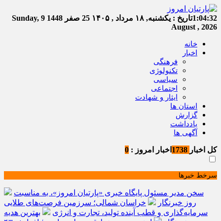
1:04:32
تاریخ :
یکشنبه, ۱۸ مرداد , ۱۴۰۵
25 صفر 1448
Sunday, 9
August , 2026
خانه
اخبار
فرهنگی
تکنولوژی
سیاسی
اجتماعی
ایثار و شهادت
استان ها
گزارش
یادداشت
آگهی ها
کل اخبار
1738
اخبار امروز :
0
سرخط خبرها
سخن مدیر مسئول پایگاه خبری «پارتیان امروز»، به مناسبت
روز خبرنگار
خراسان شمالی؛ سرزمین فرصت‌های طلایی
سرمایه‌گذاری و قطب آینده تولید، تجارت و انرژی
بهترین هدیه