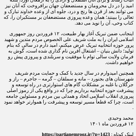
امید را در دل محرومان و مستضعفان جهان برافروخت که آنان نیز
می توانند بعد از قرن ها رنج و درد، جلوه ای از وعده خداوند تبارک و
تعالی را ببینند؛ همان وعده پیروزی مستضعفان بر مستکبران را، که
کتاب وحی، آن را نوید می دهد.
اینجانب ضمن تبریک آغاز بهار طبیعت، ۱۲ فروردین روز جمهوری
اسلامی ایران را به ملت شریف علی الخصوص مردم متدین و شهید
پرور حوزه انتخابیه تبریک عرض میکنم، امید دارم در سالی که بنام
تولید؛ دانش بنیان – اشتغال آفرین نام گذاری شده است، گوش به
فرمان ولایت سالی توام با موفقیت و سربلندی و پیروزی پیش رو
خواهیم داشت.
همچنین امیدوارم در سال جدید با کمک و حمایت مردم شریف
شهرستان های بجنورد – مانه و سملقان – گرمه – جاجرم – راز و
جرگلان با غلبه بر مشکلات گام های استوارتری در راه توسعه و
پیشرفت حوزه انتخابیه برداریم چرا که در واقع یکی از رموز اصلی
پیروزی انقلاب اسلامی اتحاد و همدلی بین مردم و مسئولین جامعه
است، چرا که قطعاً مسیر توسعه و پیشرفت را هموارتر خواهد نمود
.
محمد وحیدی
۱۲ فروردین ماه ۱۴۰۱
لینک کوتاه :
https://partianemrooz.ir/?p=1423