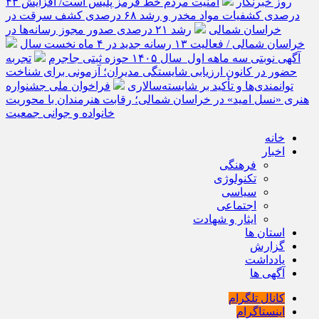
روز خبرنگار
امنیت مردم خط قرمز پلیس است/ افزایش ۴۳
درصدی کشفیات مواد مخدر و رشد ۶۸ درصدی کشف سرقت در
خراسان شمالی
رشد ۲۱ درصدی صدور مجوز رسانه‌ها در
خراسان شمالی / فعالیت ۱۳ رسانه جدید در ۴ ماه نخست سال
آگهی نوبتی سه ماهه اول سال ۱۴۰۵ حوزه ثبتی جاجرم
تجربه
حضور در کانون ارزیابی شایستگی مدیران؛ آزمونی برای شناخت
توانمندی‌ها و تأکید بر شایسته‌سالاری
فراخوان ملی جشنواره
هنری «نسل امید» در خراسان شمالی؛ رقابت هنرمندان با محوریت
خانواده و جوانی جمعیت
خانه
اخبار
فرهنگی
تکنولوژی
سیاسی
اجتماعی
ایثار و شهادت
استان ها
گزارش
یادداشت
آگهی ها
کانال تلگرام
اینستاگرام