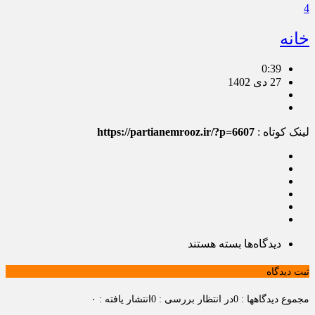
4
خانه
0:39
27 دی 1402
لینک کوتاه :
https://partianemrooz.ir/?p=6607
برای
دیدگاه‌ها
بسته هستند
خانه
ثبت دیدگاه
مجموع دیدگاهها : 0
در انتظار بررسی : 0
انتشار یافته : ۰