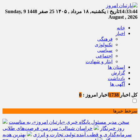
14:33:45
تاریخ :
یکشنبه, ۱۸ مرداد , ۱۴۰۵
25 صفر 1448
Sunday, 9
August , 2026
خانه
اخبار
فرهنگی
تکنولوژی
سیاسی
اجتماعی
ایثار و شهادت
استان ها
گزارش
یادداشت
آگهی ها
کل اخبار
1738
اخبار امروز :
0
سرخط خبرها
سخن مدیر مسئول پایگاه خبری «پارتیان امروز»، به مناسبت
روز خبرنگار
خراسان شمالی؛ سرزمین فرصت‌های طلایی
سرمایه‌گذاری و قطب آینده تولید، تجارت و انرژی
بهترین هدیه