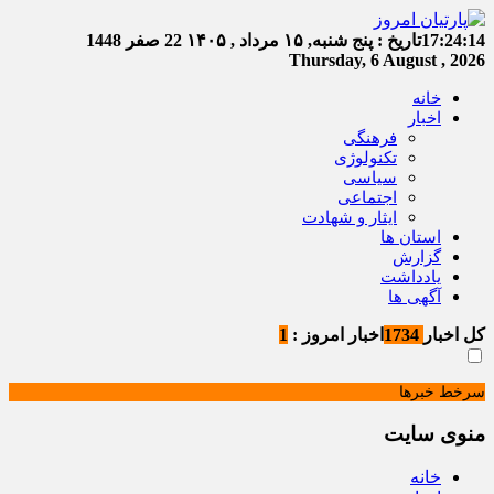
17:24:14
تاریخ :
پنج شنبه, ۱۵ مرداد , ۱۴۰۵
22 صفر 1448
Thursday, 6 August , 2026
خانه
اخبار
فرهنگی
تکنولوژی
سیاسی
اجتماعی
ایثار و شهادت
استان ها
گزارش
یادداشت
آگهی ها
کل اخبار
1734
اخبار امروز :
1
سرخط خبرها
منوی سایت
خانه