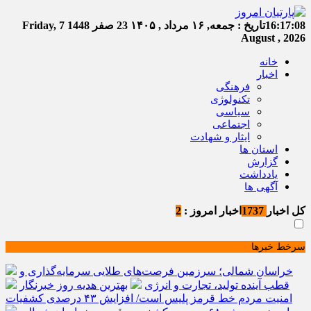
16:17:08
تاریخ :
جمعه, ۱۶ مرداد , ۱۴۰۵
23 صفر 1448
Friday, 7
August , 2026
خانه
اخبار
فرهنگی
تکنولوژی
سیاسی
اجتماعی
ایثار و شهادت
استان ها
گزارش
یادداشت
آگهی ها
کل اخبار
1737
اخبار امروز :
2
سرخط خبرها
خراسان شمالی؛ سرزمین فرصت‌های طلایی سرمایه‌گذاری و
قطب آینده تولید، تجارت و انرژی
بهترین هدیه روز خبرنگار
امنیت مردم خط قرمز پلیس است/ افزایش ۴۳ درصدی کشفیات