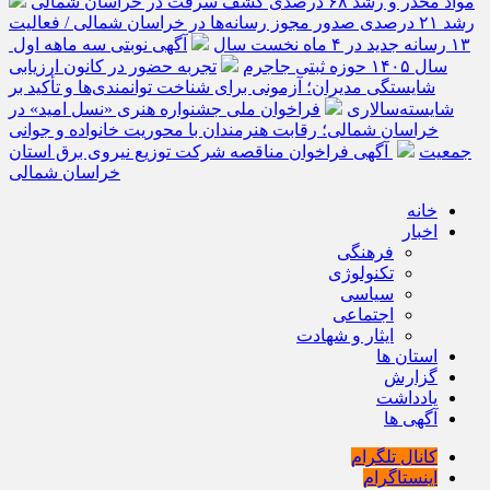
مواد مخدر و رشد ۶۸ درصدی کشف سرقت در خراسان شمالی
رشد ۲۱ درصدی صدور مجوز رسانه‌ها در خراسان شمالی / فعالیت
۱۳ رسانه جدید در ۴ ماه نخست سال
آگهی نوبتی سه ماهه اول
سال ۱۴۰۵ حوزه ثبتی جاجرم
تجربه حضور در کانون ارزیابی
شایستگی مدیران؛ آزمونی برای شناخت توانمندی‌ها و تأکید بر
شایسته‌سالاری
فراخوان ملی جشنواره هنری «نسل امید» در
خراسان شمالی؛ رقابت هنرمندان با محوریت خانواده و جوانی
جمعیت
آگهی فراخوان مناقصه شرکت توزیع نیروی برق استان
خراسان شمالی
خانه
اخبار
فرهنگی
تکنولوژی
سیاسی
اجتماعی
ایثار و شهادت
استان ها
گزارش
یادداشت
آگهی ها
کانال تلگرام
اینستاگرام