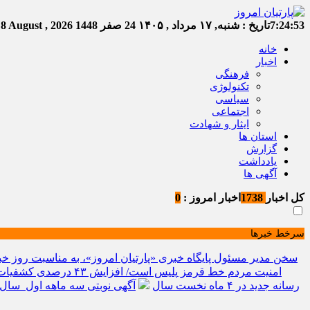
7:24:53
تاریخ :
شنبه, ۱۷ مرداد , ۱۴۰۵
24 صفر 1448
Saturday, 8 August , 2026
خانه
اخبار
فرهنگی
تکنولوژی
سیاسی
اجتماعی
ایثار و شهادت
استان ها
گزارش
یادداشت
آگهی ها
کل اخبار
1738
اخبار امروز :
0
سرخط خبرها
سخن مدیر مسئول پایگاه خبری «پارتیان امروز»، به مناسبت روز خب
امنیت مردم خط قرمز پلیس است/ افزایش ۴۳ درصدی کشفیات مواد مخدر و رشد ۶۸ درصدی کشف سرقت در خراسان شمالی
رسانه جدید در ۴ ماه نخست سال
آگهی نوبتی سه ماهه اول سال ۱۴۰۵ حوزه ثبتی جاجر