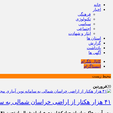
خانه
اخبار
فرهنگی
تکنولوژی
سیاسی
اجتماعی
ایثار و شهادت
استان ها
گزارش
یادداشت
آگهی ها
کانال تلگرام
اینستاگرام
محیط زیست
20
فروردین
۴۱ هزار هکتار از اراضی خراسان شمالی به سامانه‌ نوین آبیاری مجهز شدند
م