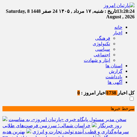
13:28:24
تاریخ :
شنبه, ۱۷ مرداد , ۱۴۰۵
24 صفر 1448
Saturday, 8
August , 2026
خانه
اخبار
فرهنگی
تکنولوژی
سیاسی
اجتماعی
ایثار و شهادت
استان ها
گزارش
یادداشت
آگهی ها
کل اخبار
1738
اخبار امروز :
0
سرخط خبرها
سخن مدیر مسئول پایگاه خبری «پارتیان امروز»، به مناسبت
روز خبرنگار
خراسان شمالی؛ سرزمین فرصت‌های طلایی
سرمایه‌گذاری و قطب آینده تولید، تجارت و انرژی
بهترین هدیه