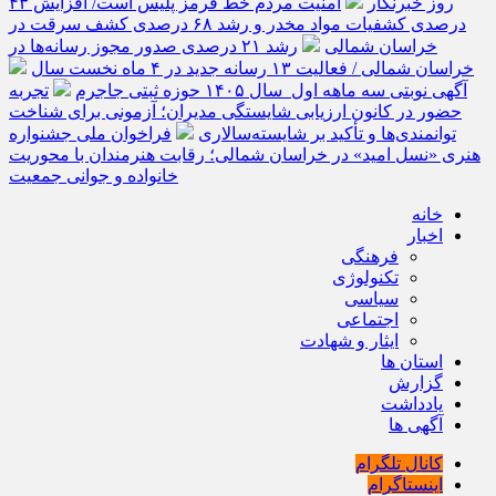
روز خبرنگار
امنیت مردم خط قرمز پلیس است/ افزایش ۴۳
درصدی کشفیات مواد مخدر و رشد ۶۸ درصدی کشف سرقت در
خراسان شمالی
رشد ۲۱ درصدی صدور مجوز رسانه‌ها در
خراسان شمالی / فعالیت ۱۳ رسانه جدید در ۴ ماه نخست سال
آگهی نوبتی سه ماهه اول سال ۱۴۰۵ حوزه ثبتی جاجرم
تجربه
حضور در کانون ارزیابی شایستگی مدیران؛ آزمونی برای شناخت
توانمندی‌ها و تأکید بر شایسته‌سالاری
فراخوان ملی جشنواره
هنری «نسل امید» در خراسان شمالی؛ رقابت هنرمندان با محوریت
خانواده و جوانی جمعیت
خانه
اخبار
فرهنگی
تکنولوژی
سیاسی
اجتماعی
ایثار و شهادت
استان ها
گزارش
یادداشت
آگهی ها
کانال تلگرام
اینستاگرام