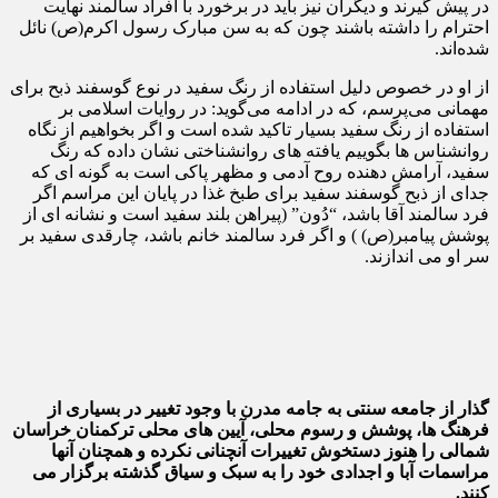
در پیش گیرند و دیگران نیز باید در برخورد با افراد سالمند نهایت
احترام را داشته باشند چون که به سن مبارک رسول اکرم(ص) نائل
شده‌اند.
از او در خصوص دلیل استفاده از رنگ سفید در نوع گوسفند ذبح برای
مهمانی می‌پرسم، که در ادامه می‌گوید: در روایات اسلامی بر
استفاده از رنگ سفید بسیار تاکید شده است و اگر بخواهیم از نگاه
روانشناس ها بگوییم یافته های روانشناختی نشان داده که رنگ
سفید، آرامش دهنده روح آدمی و مظهر پاکی است به گونه ای که
جدای از ذبح گوسفند سفید برای طبخ غذا در پایان این مراسم اگر
فرد سالمند آقا باشد، “دُون” (پیراهن بلند سفید است و نشانه ای از
پوشش پیامبر(ص) ) و اگر فرد سالمند خانم باشد، چارقدی سفید بر
سر او می اندازند.
گذار از جامعه سنتی به جامه مدرن با وجود تغییر در بسیاری از
فرهنگ ها، پوشش و رسوم محلی، آیین های محلی ترکمنان خراسان
شمالی را هنوز دستخوش تغییرات آنچنانی نکرده و همچنان آنها
مراسمات آبا و اجدادی خود را به سبک و سیاق گذشته برگزار می
کنند.