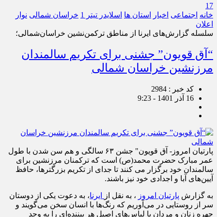
17
خانه
اجتماعی
اخبار
استان ها
اسلایدر تیتر 1
خراسان شمالی
نوار
اعلان
سلسله گزارش‌های ایرنا از مناطق ترکمن‌نشین خراسان‌شمالی؛
“آق قویون” جشنی برای تکریم سالمندان
مرزنشین خراسان شمالی
کد خبر : 2984
16 آذر 1401 - 9:23
پارتیان امروز- آق قویون" جشن ۶۳ سالگی و هم سن شدن با طول
عمر مبارک حضرت محمد(ص) است که ترکمنان مرزنشین برای
سالمندان خود برگزار می کنند تا جدای از تکریم بزرگترها، حافظ
آیین‌های آبا و اجدادی خود نیز باشند.
به گزارش
پارتیان امروز
، به نقل از
ایرنا
، به دعوت یکی از دوستان
سر از روستایی در می‌آوریم که رنگ‌ها با انسان سخن می‌گویند و
چهره زنان و مردان با لباس‌های اصیل هر بیننده‌ای را به وجد