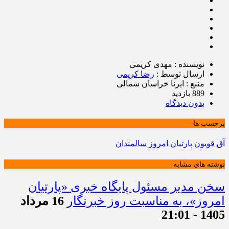
نویسنده : مهدی کریمی
ارسال توسط :
رضا کریمی
منبع : ایرنا خراسان شمالی
889 بازدید
بدون دیدگاه
برچسب ها
آق قویون
پارتیان امروز
سالمندان
نوشته های مشابه
سخن مدیر مسئول پایگاه خبری «پارتیان
امروز»، به مناسبت روز خبرنگار
16 مرداد
1405 - 21:01