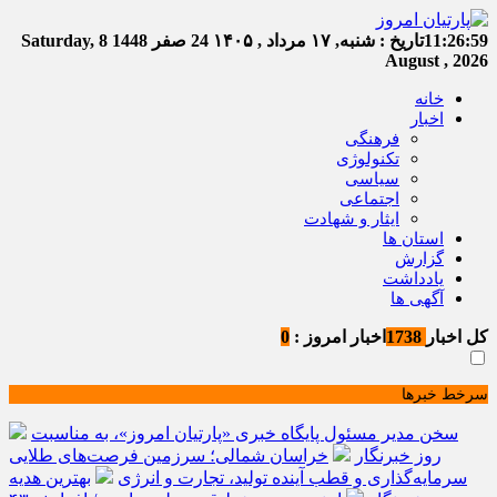
11:27:00
تاریخ :
شنبه, ۱۷ مرداد , ۱۴۰۵
24 صفر 1448
Saturday, 8
August , 2026
خانه
اخبار
فرهنگی
تکنولوژی
سیاسی
اجتماعی
ایثار و شهادت
استان ها
گزارش
یادداشت
آگهی ها
کل اخبار
1738
اخبار امروز :
0
سرخط خبرها
سخن مدیر مسئول پایگاه خبری «پارتیان امروز»، به مناسبت
روز خبرنگار
خراسان شمالی؛ سرزمین فرصت‌های طلایی
سرمایه‌گذاری و قطب آینده تولید، تجارت و انرژی
بهترین هدیه