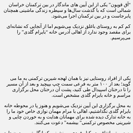
“آق قویون” یکی از این آیین های ماندگار در بین ترکمنان خراسان
شمالی است که با گذشت سال‌ها و سیطره زندگی ماشینی همچنان
پابرجاست و در بین ترکمنان اجرا می‌شود.
کم کم به روستای باغلق نزدیک می‌شویم اما از آنجایی که نشانه‌ای
برای مقصد وجود ندارد از اهالی آدرس خانه “بایرام گلدی” را
می‌پرسیم.
یکی از افراد روستایی نیز با همان لهجه شیرین ترکمنی به ما می
گوید؛ بعد از ۱۰۰ متر به فرعی سمت چپ بپیچید و بعد از آن مسیر
را تا درختان اسپیدال طی کنید، پشت آن درختان محل برگزاری
مراسم و خانه بایرام گلدی مشخص است.
به محل برگزاری این آیین نزدیک می‌شویم و هنوز پا در محوطه خانه
بایرام گلدی نگذاشتیم، اهالی با مرام مهمان نوازی خاص خود ما را
به خانه تدارک دیده شده برای مهمانان هدایت و به خوردن چایی و
شیرینی مخصوص ترکمنی” بیشمه” دعوت می‌کنند.
به صورتی اتفاقی در کنار فردی می‌نشینیم که انگار تیپی مدرن دارد