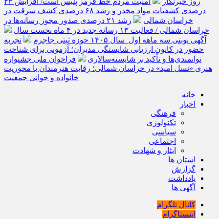
روز خبرنگار
امنیت مردم خط قرمز پلیس است/ افزایش ۴۳
درصدی کشفیات مواد مخدر و رشد ۶۸ درصدی کشف سرقت در
خراسان شمالی
رشد ۲۱ درصدی صدور مجوز رسانه‌ها در
خراسان شمالی / فعالیت ۱۳ رسانه جدید در ۴ ماه نخست سال
آگهی نوبتی سه ماهه اول سال ۱۴۰۵ حوزه ثبتی جاجرم
تجربه
حضور در کانون ارزیابی شایستگی مدیران؛ آزمونی برای شناخت
توانمندی‌ها و تأکید بر شایسته‌سالاری
فراخوان ملی جشنواره
هنری «نسل امید» در خراسان شمالی؛ رقابت هنرمندان با محوریت
خانواده و جوانی جمعیت
خانه
اخبار
فرهنگی
تکنولوژی
سیاسی
اجتماعی
ایثار و شهادت
استان ها
گزارش
یادداشت
آگهی ها
کانال تلگرام
اینستاگرام