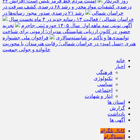
روز خبرنگار
امنیت مردم خط قرمز پلیس است/ افزایش ۴۳
درصدی کشفیات مواد مخدر و رشد ۶۸ درصدی کشف سرقت در
خراسان شمالی
رشد ۲۱ درصدی صدور مجوز رسانه‌ها در
خراسان شمالی / فعالیت ۱۳ رسانه جدید در ۴ ماه نخست سال
آگهی نوبتی سه ماهه اول سال ۱۴۰۵ حوزه ثبتی جاجرم
تجربه
حضور در کانون ارزیابی شایستگی مدیران؛ آزمونی برای شناخت
توانمندی‌ها و تأکید بر شایسته‌سالاری
فراخوان ملی جشنواره
هنری «نسل امید» در خراسان شمالی؛ رقابت هنرمندان با محوریت
خانواده و جوانی جمعیت
خانه
اخبار
فرهنگی
تکنولوژی
سیاسی
اجتماعی
ایثار و شهادت
استان ها
گزارش
یادداشت
آگهی ها
کانال تلگرام
اینستاگرام