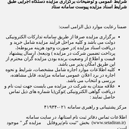
شرایط
عمومی
و
توضیحات
برگزاری
مزایده
دستگاه
اجرایی طبق
شرایط اسناد مزایده پیوست سامانه ستاد
ضمنا رعایت موارد ذیل الزامی است:
برگزاری مزایده صرفا از طریق سامانه تدارکات الکترونیکی
دولت می باشد و کلیه مراحل فرآیند مزایده شامل خرید و
دریافت اسناد مزایده )در صورت وجود هزینه مربوطه(،
پرداخت تضمین شرکت در مزایده ) ودیعه(، ارسال پیشنهاد
قیمت و اطلاع از وضعیت برنده بودن مزایده گران محترم از
این طریق امکان پذیر می باشد.
کلیه اطلاعات موارد اجاره شامل مشخصات، شرایط و نحوه
اجاره در برد اعلان عمومی سامانه مزایده، قابل مشاهده،
بررسی و انتخاب می باشد.
علاقه مندان به شرکت در مزایده می بایست جهت ثبت نام و
دریافت گواهی الکترونیکی )توکن(با شماره های ذیل تماس
حاصل نمایند :
مرکز پشتیبانی و راهبری سامانه ۰۲۱-۴۱۹۳۴
اطلاعات تماس دفاتر ثبت نام استانها، در سایت سامانه
(www.setadiran.ir) بخش “ثبت نام/پروفایل مزایده گر ” موجود
است.