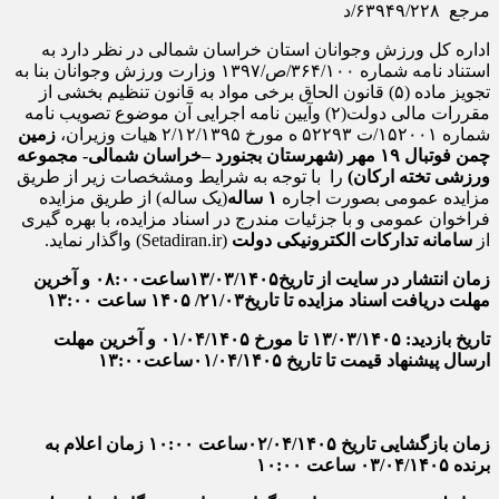
مرجع ۶۳۹۴۹/۲۲۸/د
اداره کل ورزش وجوانان استان خراسان شمالی در نظر دارد به
استناد نامه شماره ۳۶۴/۱۰۰/ص/۱۳۹۷ وزارت ورزش وجوانان بنا به
تجویز ماده (۵) قانون الحاق برخی مواد به قانون تنظیم بخشی از
مقررات مالی دولت(۲) وآیین نامه اجرایی آن موضوع تصویب نامه
شماره ۱۵۲۰۰۱/ت ۵۲۲۹۳ ه مورخ ۲/۱۲/۱۳۹۵ هیات وزیران،
زمین
چمن فوتبال ۱۹ مهر (شهرستان بجنورد
–
خراسان شمالی- مجموعه
ورزشی تخته ارکان)
را با توجه به شرایط ومشخصات زیر از طریق
مزایده عمومی بصورت اجاره
۱ ساله
(یک ساله) از طریق مزایده
فراخوان عمومی و با جزئیات مندرج در اسناد مزایده، با بهره گیری
از
سامانه
تدارکات
الکترونیکی
دولت
(Setadiran.ir) واگذار نماید.
زمان
انتشار
در
سایت
از تاریخ
۱۳
/۰۳/۱۴۰۵ساعت۰۸:۰۰ و آخرین
مهلت
دریافت
اسناد
مزایده تا تاریخ
/۰۳/ ۱۴۰۵ ساعت ۱۳:۰۰
۲۱
تاریخ
بازدید:
/۰۳/۱۴۰۵ تا مورخ
۱۳
/۱۴۰۵
۰۴
/
۰۱
و آخرین
مهلت
ارسال
پیشنهاد
قیمت تا تاریخ
/۱۴۰۵ساعت۱۳:۰۰
۰۴
/
۰۱
زمان
بازگشایی تاریخ
/۱۴۰۵ساعت ۱۰:۰۰ زمان
۰۴
/
۰۲
اعلام
به
برنده
/۰۴/۱۴۰۵ ساعت ۱۰:۰۰
۰۳