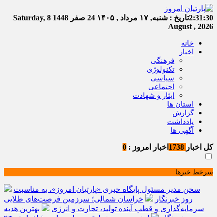
2:31:30
تاریخ :
شنبه, ۱۷ مرداد , ۱۴۰۵
24 صفر 1448
Saturday, 8
August , 2026
خانه
اخبار
فرهنگی
تکنولوژی
سیاسی
اجتماعی
ایثار و شهادت
استان ها
گزارش
یادداشت
آگهی ها
کل اخبار
1738
اخبار امروز :
0
سرخط خبرها
سخن مدیر مسئول پایگاه خبری «پارتیان امروز»، به مناسبت
روز خبرنگار
خراسان شمالی؛ سرزمین فرصت‌های طلایی
سرمایه‌گذاری و قطب آینده تولید، تجارت و انرژی
بهترین هدیه