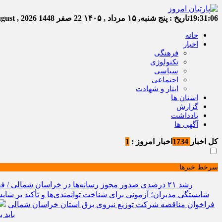
19:31:07
تاریخ :
پنج شنبه, ۱۵ مرداد , ۱۴۰۵
22 صفر 1448
Thursday, 6 August , 2026
خانه
اخبار
فرهنگی
تکنولوژی
سیاسی
اجتماعی
ایثار و شهادت
استان ها
گزارش
یادداشت
آگهی ها
کل اخبار
1734
اخبار امروز :
1
سرخط خبرها
رشد ۲۱ درصدی صدور مجوز رسانه‌ها در خراسان شمالی / فعالیت ۱۳ رسانه جدید در ۴ ماه نخست سال
شایستگی مدیران؛ آزمونی برای شناخت توانمندی‌ها و تأکید بر شایس
فراخوان مناقصه شرکت توزیع نیروی برق استان خراسان شمالی
باید 