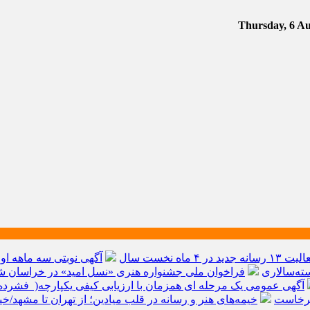
آگهی نوبتی سه ماهه اول سال ۱۴۰۵ حوز
ته‌سالاری
فراخوان ملی جشنواره هنری «نسل امید» در خراسان شم
آگهی عمومی یک مرحله ای همزمان با ارزیابی کیفی یکپارچه( فشرده 
برخاست
خیمه‌های هنر و رسانه در قلب میادین؛ از تهران تا مشهد/خ