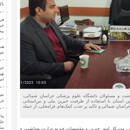
تأک
2 هفته قبل
فرا
خرا
محو
4 هفته قبل
هنر
شهر
4 هفته قبل
خیم
تهر
اصح
4 هفته قبل
تغی
اشت و مسئولان دانشگاه علوم پزشکی خراسان شمالی،
غرب
ن استان با استفاده از ظرفیت خیرین ملی و بین‌استانی
خراسان شمالی و تاکید بر جذب کمک‌های فرامحلی، از جمله
4 هفته قبل
پیا
علی
منا
ور، مدیرکل امور خیرین و مؤسسات خیریه وزارت بهداشت، و