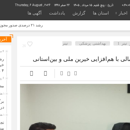
0:40:0
پنج شنبه, ۱۵ مرداد , ۱۴۰۵
22 صفر 1448
Thursday, 6 August , 2026
تاریخ :
اخبار
استان ها
گزارش
یادداشت
آگهی ها
رشد ۲۱ درصدی صدور مجوز رسانه‌ها در خراسان شمالی / فعالیت ۱۳ رسانه جدید در ۴ ماه نخست سال
آخری
تیتر 1
بهداشتی پزشکی
تیتر
26
4 ساعت قبل
 با هم‌افزایی خیرین ملی و بین‌استانی
۴ ماه نخست سال
6 روز قبل
مظ
1 هفته قبل
بر
در 
1 هفته قبل
تجر
مدی