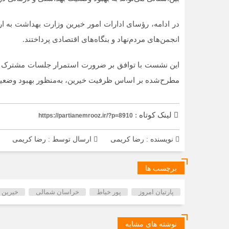
در ادامه، رؤسای ادارات امور خیرین وزارت بهداشت به ا
انجمن‌های مردم‌نهاد و بنگاه‌های اقتصادی پرداختند.
این نشست با توافق بر ضرورت استمرار جلسات مشترک با 
مطرح‌شده بر اساس ظرفیت خیرین، به‌منظور بهبود وضعیت
لینک کوتاه :
https://partianemrooz.ir/?p=8910
نویسنده : رضا کریمی
ارسال توسط :
رضا کریمی
برچسب ها
پارتیان امروز
پور خیاط
خراسان شمالی
خیرین 
نوشته های مشابه