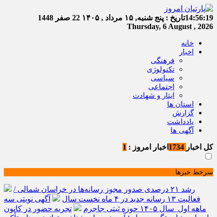
14:56:19
تاریخ :
پنج شنبه, ۱۵ مرداد , ۱۴۰۵
22 صفر 1448
Thursday, 6 August , 2026
خانه
اخبار
فرهنگی
تکنولوژی
سیاسی
اجتماعی
ایثار و شهادت
استان ها
گزارش
یادداشت
آگهی ها
کل اخبار
1734
اخبار امروز :
1
سرخط خبرها
رشد ۲۱ درصدی صدور مجوز رسانه‌ها در خراسان شمالی /
فعالیت ۱۳ رسانه جدید در ۴ ماه نخست سال
آگهی نوبتی سه
ماهه اول سال ۱۴۰۵ حوزه ثبتی جاجرم
تجربه حضور در کانون