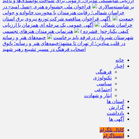
ارزیابی شایستگی مدیران؛ آزمونی برای شناخت توانمندی‌ها و تأکید
بر شایسته‌سالاری
فراخوان ملی جشنواره هنری «نسل امید» در
خراسان شمالی؛ رقابت هنرمندان با محوریت خانواده و جوانی
جمعیت
آگهی فراخوان مناقصه شرکت توزیع نیروی برق استان
خراسان شمالی
آگهی عمومی یک مرحله ای همزمان با ارزیابی
کیفی یکپارچه( فشرده )
هنرنمایی هنرمندان هنرهای تجسمی
شهرستان شیروان درغرفه باید برخاست
خیمه‌های هنر و رسانه
در قلب میادین؛ از تهران تا مشهد/خیمه‌های هنر و رسانه؛ پاتوق
اصحاب فرهنگ در مسیر تشییع رهبر شهید
خانه
اخبار
فرهنگی
تکنولوژی
سیاسی
اجتماعی
ایثار و شهادت
استان ها
گزارش
یادداشت
آگهی ها
کانال تلگرام
اینستاگرام