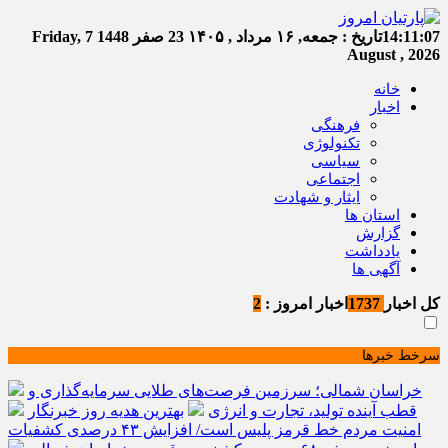
14:11:08
تاریخ :
جمعه, ۱۶ مرداد , ۱۴۰۵
23 صفر 1448
Friday, 7
August , 2026
خانه
اخبار
فرهنگی
تکنولوژی
سیاسی
اجتماعی
ایثار و شهادت
استان ها
گزارش
یادداشت
آگهی ها
کل اخبار
1737
اخبار امروز :
2
سرخط خبرها
خراسان شمالی؛ سرزمین فرصت‌های طلایی سرمایه‌گذاری و
قطب آینده تولید، تجارت و انرژی
بهترین هدیه روز خبرنگار
امنیت مردم خط قرمز پلیس است/ افزایش ۴۳ درصدی کشفیات