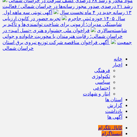
مواد مخدر و رشد ۶۸ درصدی کشف سرقت در خراسان شمالی
رشد ۲۱ درصدی صدور مجوز رسانه‌ها در خراسان شمالی / فعالیت
۱۳ رسانه جدید در ۴ ماه نخست سال
آگهی نوبتی سه ماهه اول
سال ۱۴۰۵ حوزه ثبتی جاجرم
تجربه حضور در کانون ارزیابی
شایستگی مدیران؛ آزمونی برای شناخت توانمندی‌ها و تأکید بر
شایسته‌سالاری
فراخوان ملی جشنواره هنری «نسل امید» در
خراسان شمالی؛ رقابت هنرمندان با محوریت خانواده و جوانی
جمعیت
آگهی فراخوان مناقصه شرکت توزیع نیروی برق استان
خراسان شمالی
خانه
اخبار
فرهنگی
تکنولوژی
سیاسی
اجتماعی
ایثار و شهادت
استان ها
گزارش
یادداشت
آگهی ها
کانال تلگرام
اینستاگرام