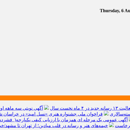
آگهی نوبتی سه ماهه اول سال ۱۴۰۵ حوز
ته‌سالاری
فراخوان ملی جشنواره هنری «نسل امید» در خراسان شم
آگهی عمومی یک مرحله ای همزمان با ارزیابی کیفی یکپارچه( فشرده 
برخاست
خیمه‌های هنر و رسانه در قلب میادین؛ از تهران تا مشهد/خ