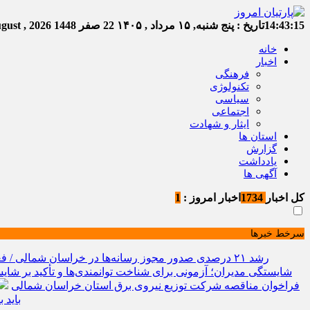
14:43:15
تاریخ :
پنج شنبه, ۱۵ مرداد , ۱۴۰۵
22 صفر 1448
Thursday, 6 August , 2026
خانه
اخبار
فرهنگی
تکنولوژی
سیاسی
اجتماعی
ایثار و شهادت
استان ها
گزارش
یادداشت
آگهی ها
کل اخبار
1734
اخبار امروز :
1
سرخط خبرها
رشد ۲۱ درصدی صدور مجوز رسانه‌ها در خراسان شمالی / فعالیت ۱۳ رسانه جدید در ۴ ماه نخست سال
شایستگی مدیران؛ آزمونی برای شناخت توانمندی‌ها و تأکید بر شایس
فراخوان مناقصه شرکت توزیع نیروی برق استان خراسان شمالی
باید 