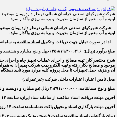
شرکت شهرکهای صنعتی خراسان شمالی درنظر دارد پیمان موضوع « اج
ابنیه و آب معتبر از سازمان مدیریت و برنامه ریزی واگذار نماید.
شرکت شهرکهای صنعتی خراسان شمالی درنظر دارد پیمان موضو
ابنیه و آب معتبر
از سازمان مدیریت و برنامه ریزی
واگذار نماید.
لذا در صورت تمایل جهت دریافت و تکمیل
اسناد مناقصه
به سامانه 
مبلغ برآورد (ریال):
۴۵،۸۱۹،۳۰۰،۳۱۶
(چهل و پنج میلیارد و هشتصد و
شرح مختصر کار:
موجود و مصالح بکار رفته و تهیه الکترو پمپ شرکت پمپیران به همراه
آن و هزینه حمل تجهیزات تا محل پروژه کلیه موارد مورد تایید دستگ
محل تامین اعتبار:
اعتبارات داخلی شرکت (غیرعمرانی)
مبلغ و نوع ضمانتنامه:
۲٫۲۹۱٫۰۰۰٫۰۰۰ ریال
(دو میلیارد و دویست و ن
آخرین مهلت دریافت اسناد مناقصه از سامانه ستاد ایران:
ساعت ۱۴ روز چهارشنبه مورخ ۲۵/۰۷/۱۴۰۳٫
آخرین مهلت بارگذاری اسناد و تحویل پاکت ضمانتنامه:
ساعت ۱۴ روز شنبه مورخ ۰۵/۰۸/۱۴۰۳٫
زمان بازگشایی اسناد مناقصه:
ساعت ۹ صبح روز یک شنبه مورخ ۰۶/۰۸/۱۴۰۳٫