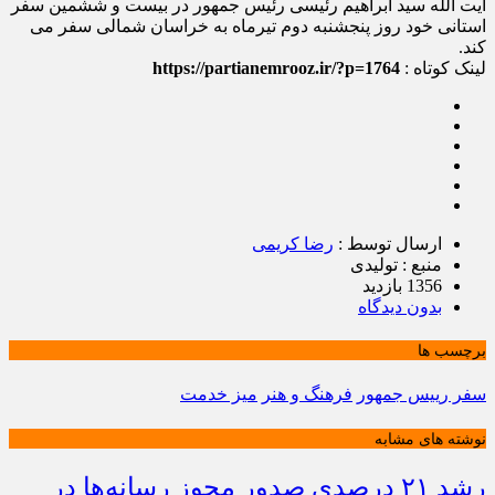
آیت الله سید ابراهیم رئیسی رئیس جمهور در بیست و ششمین سفر
استانی خود روز پنجشنبه دوم تیرماه به خراسان شمالی سفر می
کند.
لینک کوتاه :
https://partianemrooz.ir/?p=1764
ارسال توسط :
رضا کریمی
منبع : تولیدی
1356 بازدید
بدون دیدگاه
برچسب ها
سفر رییس جمهور
فرهنگ و هنر
میز خدمت
نوشته های مشابه
رشد ۲۱ درصدی صدور مجوز رسانه‌ها در