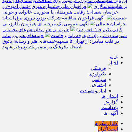
ارزیابی شایستگی مدیران؛ آزمونی برای شناخت توانمندی‌ها و تأکید
بر شایسته‌سالاری
فراخوان ملی جشنواره هنری «نسل امید» در
خراسان شمالی؛ رقابت هنرمندان با محوریت خانواده و جوانی
جمعیت
آگهی فراخوان مناقصه شرکت توزیع نیروی برق استان
خراسان شمالی
آگهی عمومی یک مرحله ای همزمان با ارزیابی
کیفی یکپارچه( فشرده )
هنرنمایی هنرمندان هنرهای تجسمی
شهرستان شیروان درغرفه باید برخاست
خیمه‌های هنر و رسانه
در قلب میادین؛ از تهران تا مشهد/خیمه‌های هنر و رسانه؛ پاتوق
اصحاب فرهنگ در مسیر تشییع رهبر شهید
خانه
اخبار
فرهنگی
تکنولوژی
سیاسی
اجتماعی
ایثار و شهادت
استان ها
گزارش
یادداشت
آگهی ها
کانال تلگرام
اینستاگرام