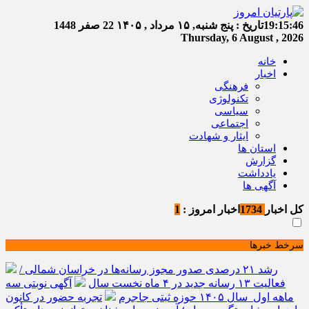
19:15:47
تاریخ :
پنج شنبه, ۱۵ مرداد , ۱۴۰۵
22 صفر 1448
Thursday, 6 August , 2026
خانه
اخبار
فرهنگی
تکنولوژی
سیاسی
اجتماعی
ایثار و شهادت
استان ها
گزارش
یادداشت
آگهی ها
کل اخبار
1734
اخبار امروز :
1
سرخط خبرها
رشد ۲۱ درصدی صدور مجوز رسانه‌ها در خراسان شمالی /
فعالیت ۱۳ رسانه جدید در ۴ ماه نخست سال
آگهی نوبتی سه
ماهه اول سال ۱۴۰۵ حوزه ثبتی جاجرم
تجربه حضور در کانون