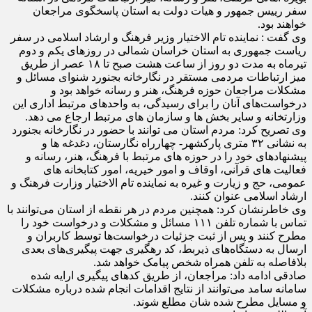
سفر رییس جمهور و هیات دولت به استان پاسخگوی مراجعان
خواهند بود.
وی گفت : نماینده تام الاختیار وزیر فرهنگ و ارشاد اسلامی در سفر
ریاست جمهوری به استان خراسان شمالی در روزهای یکم و دوم
تیرماه به مدت دو روز از ساعت هشت صبح تا ۱۸ عصر از طریق
میز ارتباطات مردمی مستقر در نگارخانه بجنورد شنوای مسائل و
مشکلات مراجعان حوزه فرهنگ، هنر و رسانه خواهد بود و
درخواست‌های آنان را برای رسیدگی، به واحدهای مرتبط اداری این
وزارتخانه و سایر بخش ها و سازمان های مرتبط ارجاع می دهد.
وی تصریح کرد: مردم استان می توانند با حضور در نگارخانه بجنورد
به نشانی ۳۲ متری پارکشهر- چهارراه نگارستان، دغدغه ها و
پیشنهادهای خود را در حوزه های مرتبط با فرهنگ، هنر، رسانه و
فعالیت های قرآنی، اوقاف و امور خیریه، امور کتابخانه های
عمومی، حج و زیارت و غیره به نماینده تام الاختیار وزارت فرهنگ و
ارشاد اسلامی عنوان کنند.
وی خاطرنشان کرد: همچنین مردم در هر نقطه از استان می‌توانند با
تماس با شماره تلفن ۱۱۱ مسائل و مشکلات و درخواست خود را
مطرح کنند و پس از ثبت جزئیات درخواست‌ها توسط کاربران و
ارسال به دستگاه‌های ذیربط، کد رهگیری جهت پیگیری‌های بعدی
بلافاصله به تلفن همراه شخص پیامک خواهد شد.
صادقی ادامه داد: مراجعان، از طریق کدهای پیگیری ارایه شده
سامانه سامد می‌توانند از نتایج اقدامات انجام شده درباره مشکلات
و مسایل مطرح شده شان مطلع شوند.