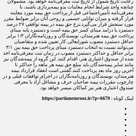
رعایت تاریخ شمول از تاریخ ثبت معرفی‌نامه خواهد بود. مشمولان
چنانچه واجد شرایط انجام معاینات بدو بیمه‌پردازی باشند، با
معرفی‌نامه تأمین‌اجتماعی قبل از پرداخت حق بیمه مورد معاینه
قرار گرفته و میزان توانایی جسمی و روحی آنان برابر ضوابط مقرر
مورد سنجش قرار می‌گیرد. نرخ حق بیمه در بیمه توافقی ۲۷ درصد
دستمزد یا درامد مبنای کسر حق بیمه است و دستمزد پایه مبنای
پرداخت حق بیمه هنرمندان، نویسندگان و روزنامه‌نگاران ۱/۳ برابر
حداقل دستمزد مصوب شورایعالی کار تعیین شده و متقاضیان
می‌توانند نسبت به انتخاب دستمزد مبنای پرداخت حق بیمه بین ۳/۱
برابر حداقل و حداکثر دستمزد مصوب در زمان ثبت معرفی‌نامه اخذ
شده از صندوق اعتباری هنر، اقدام کنند. این گروه از بیمه‌شدگان نیز
مانند سایر بیمه‌شدگان باید مبلغ حق بیمه هر ماهه را حداکثر تا
آخرین روز ماه بعد پرداخت کنند. گفتنی است انعقاد قرارداد بیمه
هنرمندان، نویسندگان و روزنامه‌نگاران در اجرای توافقات قبلی و در
چارچوب مقررات بیمه صاحبان حرف و مشاغل آزاد با معرفی
صندوق اعتباری هنر نیز کماکان میسر خواهد بود.
لینک کوتاه :
https://partianemrooz.ir/?p=6679