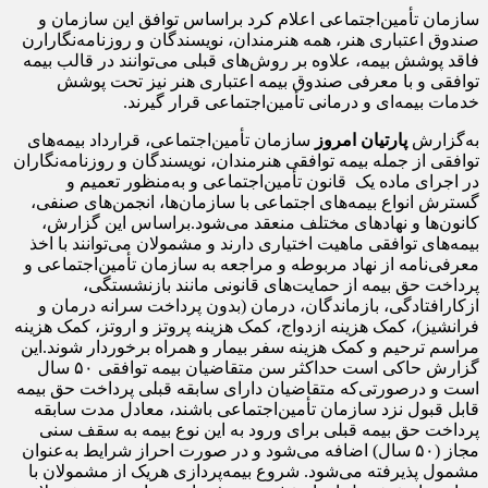
سازمان تأمین‌اجتماعی اعلام کرد براساس توافق این سازمان و
صندوق اعتباری هنر، همه هنرمندان، نویسندگان و روزنامه‌نگارارن
فاقد پوشش بیمه، علاوه بر روش‌های قبلی می‌توانند در قالب بیمه
توافقی و با معرفی صندوق بیمه اعتباری هنر نیز تحت پوشش
خدمات بیمه‌ای و درمانی تأمین‌اجتماعی قرار گیرند.
به‌گزارش
پارتیان امروز
سازمان تأمین‌اجتماعی، قرارداد بیمه‌های
توافقی از جمله بیمه توافقی هنرمندان، نویسندگان و روزنامه‌نگاران
در اجرای ماده یک قانون تأمین‌اجتماعی و به‌منظور تعمیم و
گسترش انواع بیمه‌های اجتماعی با سازمان‌ها، انجمن‌های صنفی،
کانون‌ها و نهادهای مختلف منعقد می‌شود. براساس این گزارش،
بیمه‌های توافقی ماهیت اختیاری دارند و مشمولان می‌توانند با اخذ
معرفی‌نامه از نهاد مربوطه و مراجعه به سازمان تأمین‌اجتماعی و
پرداخت حق بیمه از حمایت‌های قانونی مانند بازنشستگی،
ازکارافتادگی، بازماندگان، درمان (بدون پرداخت سرانه درمان و
فرانشیز)، کمک هزینه ازدواج، کمک هزینه پروتز و اروتز، کمک هزینه
مراسم ترحیم و کمک هزینه سفر بیمار و همراه برخوردار شوند. این
گزارش حاکی است حداکثر سن متقاضیان بیمه توافقی ۵۰ سال
است و درصورتی‌که متقاضیان دارای سابقه قبلی پرداخت حق بیمه
قابل قبول نزد سازمان تأمین‌اجتماعی باشند، معادل مدت سابقه
پرداخت حق بیمه قبلی برای ورود به این نوع بیمه به سقف سنی
مجاز (۵۰ سال) اضافه می‌شود و در صورت احراز شرایط به‌عنوان
مشمول پذیرفته می‌شود. شروع بیمه‌پردازی هریک از مشمولان با