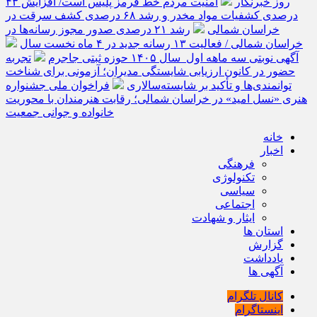
روز خبرنگار
امنیت مردم خط قرمز پلیس است/ افزایش ۴۳
درصدی کشفیات مواد مخدر و رشد ۶۸ درصدی کشف سرقت در
خراسان شمالی
رشد ۲۱ درصدی صدور مجوز رسانه‌ها در
خراسان شمالی / فعالیت ۱۳ رسانه جدید در ۴ ماه نخست سال
آگهی نوبتی سه ماهه اول سال ۱۴۰۵ حوزه ثبتی جاجرم
تجربه
حضور در کانون ارزیابی شایستگی مدیران؛ آزمونی برای شناخت
توانمندی‌ها و تأکید بر شایسته‌سالاری
فراخوان ملی جشنواره
هنری «نسل امید» در خراسان شمالی؛ رقابت هنرمندان با محوریت
خانواده و جوانی جمعیت
خانه
اخبار
فرهنگی
تکنولوژی
سیاسی
اجتماعی
ایثار و شهادت
استان ها
گزارش
یادداشت
آگهی ها
کانال تلگرام
اینستاگرام