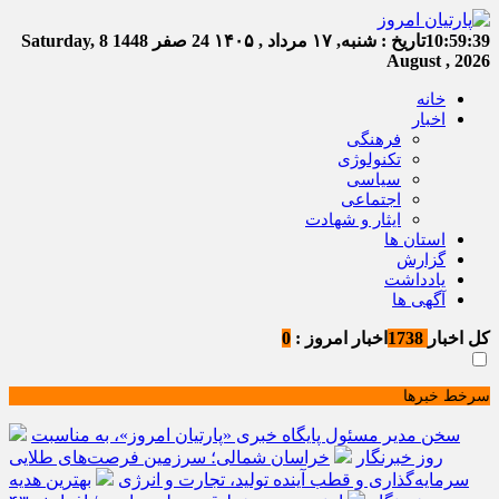
10:59:40
تاریخ :
شنبه, ۱۷ مرداد , ۱۴۰۵
24 صفر 1448
Saturday, 8
August , 2026
خانه
اخبار
فرهنگی
تکنولوژی
سیاسی
اجتماعی
ایثار و شهادت
استان ها
گزارش
یادداشت
آگهی ها
کل اخبار
1738
اخبار امروز :
0
سرخط خبرها
سخن مدیر مسئول پایگاه خبری «پارتیان امروز»، به مناسبت
روز خبرنگار
خراسان شمالی؛ سرزمین فرصت‌های طلایی
سرمایه‌گذاری و قطب آینده تولید، تجارت و انرژی
بهترین هدیه