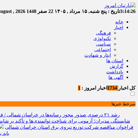
3:14:26
تاریخ :
پنج شنبه, ۱۵ مرداد , ۱۴۰۵
22 صفر 1448
Thursday, 6 August , 2026
خانه
اخبار
فرهنگی
تکنولوژی
سیاسی
اجتماعی
ایثار و شهادت
استان ها
گزارش
یادداشت
آگهی ها
کل اخبار
1734
اخبار امروز :
1
سرخط خبرها
رشد ۲۱ درصدی صدور مجوز رسانه‌ها در خراسان شمالی / فعالیت ۱۳ رسانه جدید در ۴ ماه نخست سال
شایستگی مدیران؛ آزمونی برای شناخت توانمندی‌ها و تأکید بر شایس
فراخوان مناقصه شرکت توزیع نیروی برق استان خراسان شمالی
باید 