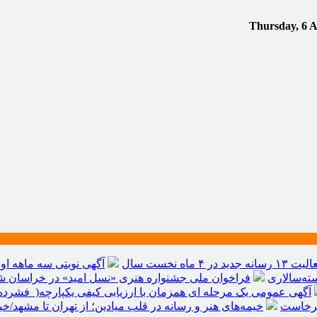
آگهی نوبتی سه ماهه اول سال ۱۴۰۵ حوز
ته‌سالاری
فراخوان ملی جشنواره هنری «نسل امید» در خراسان شم
آگهی عمومی یک مرحله ای همزمان با ارزیابی کیفی یکپارچه( فشرده 
برخاست
خیمه‌های هنر و رسانه در قلب میادین؛ از تهران تا مشهد/خ