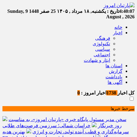
4:40:08
تاریخ :
یکشنبه, ۱۸ مرداد , ۱۴۰۵
25 صفر 1448
Sunday, 9
August , 2026
خانه
اخبار
فرهنگی
تکنولوژی
سیاسی
اجتماعی
ایثار و شهادت
استان ها
گزارش
یادداشت
آگهی ها
کل اخبار
1738
اخبار امروز :
0
سرخط خبرها
سخن مدیر مسئول پایگاه خبری «پارتیان امروز»، به مناسبت
روز خبرنگار
خراسان شمالی؛ سرزمین فرصت‌های طلایی
سرمایه‌گذاری و قطب آینده تولید، تجارت و انرژی
بهترین هدیه