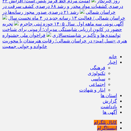
روز خبرنگار
امنیت مردم خط قرمز پلیس است/ افزایش ۴۳
درصدی کشفیات مواد مخدر و رشد ۶۸ درصدی کشف سرقت در
خراسان شمالی
رشد ۲۱ درصدی صدور مجوز رسانه‌ها در
خراسان شمالی / فعالیت ۱۳ رسانه جدید در ۴ ماه نخست سال
آگهی نوبتی سه ماهه اول سال ۱۴۰۵ حوزه ثبتی جاجرم
تجربه
حضور در کانون ارزیابی شایستگی مدیران؛ آزمونی برای شناخت
توانمندی‌ها و تأکید بر شایسته‌سالاری
فراخوان ملی جشنواره
هنری «نسل امید» در خراسان شمالی؛ رقابت هنرمندان با محوریت
خانواده و جوانی جمعیت
خانه
اخبار
فرهنگی
تکنولوژی
سیاسی
اجتماعی
ایثار و شهادت
استان ها
گزارش
یادداشت
آگهی ها
کانال تلگرام
اینستاگرام