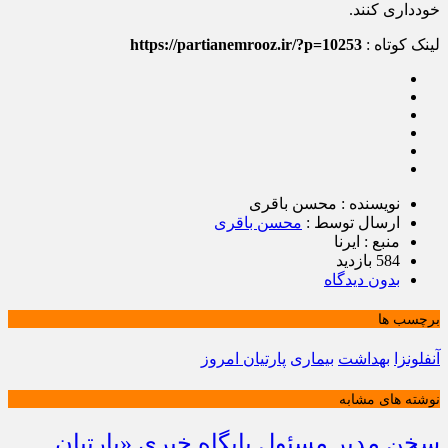
خودداری کنند.
لینک کوتاه :
https://partianemrooz.ir/?p=10253
نویسنده : محسن باقری
ارسال توسط :
محسن باقری
منبع : ایرنا
584 بازدید
بدون دیدگاه
برچسب ها
آنفلونزا
بهداشت
بیماری
پارتیان امروز
نوشته های مشابه
سخن مدیر مسئول پایگاه خبری «پارتیان