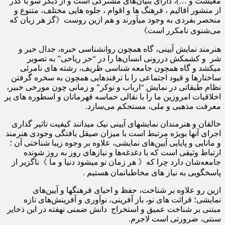
معیشت و …)، دارای بنیان‌های مشترکی است و از دیگر سو با گذر
از منشور اقالیم ، فرهنگ ها و اقوام ، جلوه هایی مختلف، متنوع و
منحصر بفردی به وجود میآورند و هم ازین روست《گز هر زبان که
می‌شنوی نامکرر است》
هنرمند نمایش آیینی، گاه همچون روانشناسی خبره، جدال خیر و
شر و کشمکش دررونی انسان‌ها را در “حر ریاحی” به تصویر
میکشد و گاه همچون جامعه شناسی ظریف، رشته های نامرئی
ساختارها و قیود اجتماعی را با ترفندهایی همچون به سخره گرفتن
نظام طبقاتی در نمایش “ارباب و نوکر” و زمانی چون مورخی خبیر،
اخلاقیات امروزین ما را با نقالی حماسه قهرمانان و اسطوره های پر
معرفت مذهبی و ملی، مستحکم می‌سازد.
خالقان و هنرمندان نمایشهای آیینی نیک میدانند کیفیت تاثیر گذاری
اجرای آنها بویژه مرتبط است با میزان صیقل یافتگی وجودی هنرمند
و مانایی و پایایی آیین‌های نمایشی، علاوه بر وجوه زیبا شناختی آن ؛
ارتباط وثیقی است که با دغدغه‌ها و نیازهای روز به روز شونده
جامعه‌شان دارد چرا که《 هر زمان نو میشود دنیا و ما 》ناگزیر از
پاسخگویی به نیاز های مخاطبانمان هستیم .
ازین رو علاوه بر شناخت، حفظ و احیای فرهنگها و آیین‌های
نمایشی؛ قرائت های نو، باز آفرینی، نوآوری و آفرینش‌های تازه
مبتنی بر شناخت عمیق و استخراج دانش ضمنی نهفته در این ذخایر
سنتی، ضرورتی است لاجرم.