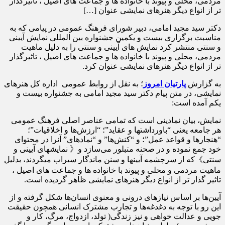
مردمی، محلی و پیوند با خانواده ها و جماعت های اصیل ، تاثیرگذار
تر از انواع دیگر هنرهای نمایشی عنوان […]
دکتر سید مجید امامی، دبیر شورای فرهنگ عمومی در پیامی که به
مناسبت برگزاری بیست و یکمین جشنواره بین المللی نمایش آیینی
و سنتی منتشر کرد نمایش های آیینی و سنتی را به دلیل ماهیت
مردمی، محلی و پیوند با خانواده ها و جماعت های اصیل ، تاثیرگذار
تر از انواع دیگر هنرهای نمایشی عنوان کرد.
به گزارش
پارتیان امروز
؛ به نقل از روابط عمومی اداره کل هنرهای
نمایشی، در متن پیام دکتر سید مجید امامی به جشنواره بیست و
یکم آمده است:
نمایش، بیان نمادینی است که تمامی عناصر اصلی فرهنگ عمومی
هر جامعه یعنی “باورداشتها و عقاید”؛ “ارزش‌ها و اخلاقیات”؛
“هنجارها و قواعد عمل”؛ و “کنش‌ها” و “نمادهای” آنرا در محتوای
خود جمع نموده و در صحنه متبلور می‌سازد و《 نمایشهای آیینی و
سنتی》که از سرچشمه آیینها و سنن ماندگار سیراب میگردند، بدلیل
ماهیت مردمی و محلی و پیوند با خانواده ها و جماعت های اصیل ،
تاثیر گذار تر از انواع دیگر هنرهای نمایشی ظاهر گردیده است.
آیین‌ها بر اساس نیازهای درونی و معنوی انسان‌ها شکل گرفته و از
این رو با توجه به دغدغه‌ها و تجارب مشترک انسانی همچون حقیقت
جویی و عدالت خواهی و نیز زندگی( تولد، ازدواج، مرگ، کار و