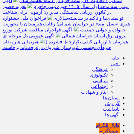
شمالی / فعالیت ۱۳ رسانه جدید در ۴ ماه نخست سال
آگهی
نوبتی سه ماهه اول سال ۱۴۰۵ حوزه ثبتی جاجرم
تجربه حضور
در کانون ارزیابی شایستگی مدیران؛ آزمونی برای شناخت
توانمندی‌ها و تأکید بر شایسته‌سالاری
فراخوان ملی جشنواره
هنری «نسل امید» در خراسان شمالی؛ رقابت هنرمندان با محوریت
خانواده و جوانی جمعیت
آگهی فراخوان مناقصه شرکت توزیع
نیروی برق استان خراسان شمالی
آگهی عمومی یک مرحله ای
همزمان با ارزیابی کیفی یکپارچه( فشرده )
هنرنمایی هنرمندان
هنرهای تجسمی شهرستان شیروان درغرفه باید برخاست
خانه
اخبار
فرهنگی
تکنولوژی
سیاسی
اجتماعی
ایثار و شهادت
استان ها
گزارش
یادداشت
آگهی ها
کانال تلگرام
اینستاگرام