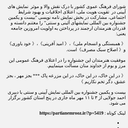
شورای فرهنگ عموی کشور با درک نقش والا و موثر نمایش های
آیینی در تقویت هویت ملی، اعتلای اخلاقیات و بهبود شرایط
اجتماعی، مشارکت در بخش نمایش نامه نویسی “بیست و یکمین
جشنواره بین المللی نمایشهای آئینی و سنتی” را مغتنم دانسته و
قدردان هنرمندان ارجمند در پرداختن به اولویت امروزین جامعه
یعنی:
《 همبستگی و انسجام ملی》،《 امید آفرینی》،《 خود باوری》
و《 اصلاح سبک مصرف》است.
موفقیت هنرمندان این جشنواره را در اعتلای فرهنگ عمومی این
مرز و بوم از خداوند منان مسألت مینماییم.
《 در این خاک، در این خاک، در این مزرعه پاک *** بجز مهر ، بجز
عشق، دگر تخم نکاریم 》
بیست و یکمین جشنواره بین المللی نمایش آیینی و سنتی با دبیری
احمد جولایی از ۳ تا ۱۱ مهر ماه جاری در پنج استان کشور برگزار
می شود.
لینک کوتاه :
https://partianemrooz.ir/?p=5419