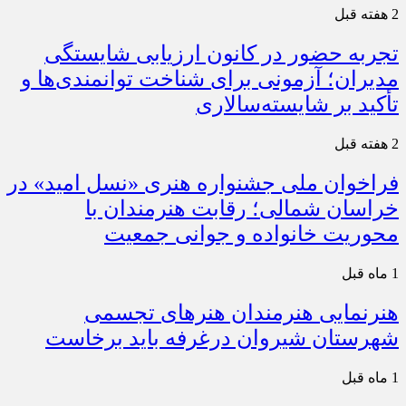
2 هفته قبل
تجربه حضور در کانون ارزیابی شایستگی
مدیران؛ آزمونی برای شناخت توانمندی‌ها و
تأکید بر شایسته‌سالاری
2 هفته قبل
فراخوان ملی جشنواره هنری «نسل امید» در
خراسان شمالی؛ رقابت هنرمندان با
محوریت خانواده و جوانی جمعیت
1 ماه قبل
هنرنمایی هنرمندان هنرهای تجسمی
شهرستان شیروان درغرفه باید برخاست
1 ماه قبل