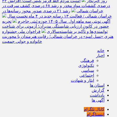
روز خبرنگار
امنیت مردم خط قرمز پلیس است/ افزایش ۴۳
درصدی کشفیات مواد مخدر و رشد ۶۸ درصدی کشف سرقت در
خراسان شمالی
رشد ۲۱ درصدی صدور مجوز رسانه‌ها در
خراسان شمالی / فعالیت ۱۳ رسانه جدید در ۴ ماه نخست سال
آگهی نوبتی سه ماهه اول سال ۱۴۰۵ حوزه ثبتی جاجرم
تجربه
حضور در کانون ارزیابی شایستگی مدیران؛ آزمونی برای شناخت
توانمندی‌ها و تأکید بر شایسته‌سالاری
فراخوان ملی جشنواره
هنری «نسل امید» در خراسان شمالی؛ رقابت هنرمندان با محوریت
خانواده و جوانی جمعیت
خانه
اخبار
فرهنگی
تکنولوژی
سیاسی
اجتماعی
ایثار و شهادت
استان ها
گزارش
یادداشت
آگهی ها
کانال تلگرام
اینستاگرام