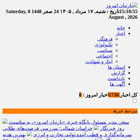
15:18:56
تاریخ :
شنبه, ۱۷ مرداد , ۱۴۰۵
24 صفر 1448
Saturday, 8
August , 2026
خانه
اخبار
فرهنگی
تکنولوژی
سیاسی
اجتماعی
ایثار و شهادت
استان ها
گزارش
یادداشت
آگهی ها
کل اخبار
1738
اخبار امروز :
0
سرخط خبرها
سخن مدیر مسئول پایگاه خبری «پارتیان امروز»، به مناسبت
روز خبرنگار
خراسان شمالی؛ سرزمین فرصت‌های طلایی
سرمایه‌گذاری و قطب آینده تولید، تجارت و انرژی
بهترین هدیه