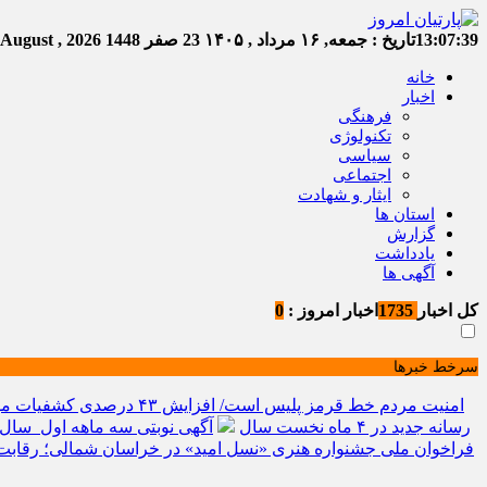
13:07:40
تاریخ :
جمعه, ۱۶ مرداد , ۱۴۰۵
23 صفر 1448
Friday, 7 August , 2026
خانه
اخبار
فرهنگی
تکنولوژی
سیاسی
اجتماعی
ایثار و شهادت
استان ها
گزارش
یادداشت
آگهی ها
کل اخبار
1735
اخبار امروز :
0
سرخط خبرها
امنیت مردم خط قرمز پلیس است/ افزایش ۴۳ درصدی کشفیات مواد مخدر و رشد ۶۸ درصدی کشف سرقت در خراسان شمالی
رسانه جدید در ۴ ماه نخست سال
آگهی نوبتی سه ماهه اول سال ۱۴۰۵ حوزه ثبتی جاجر
فراخوان ملی جشنواره هنری «نسل امید» در خراسان شمالی؛ رقابت 