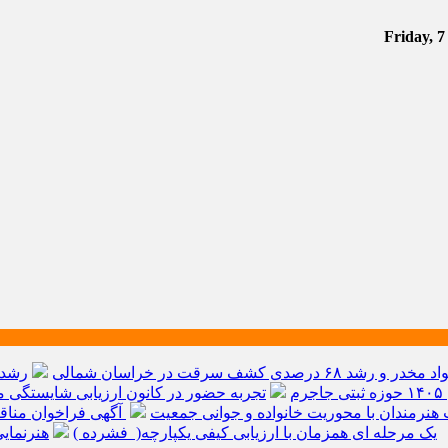
م
تجربه حضور در کانون ارزیابی شایستگی مد
هنرمندان با محوریت خانواده و جوانی جمعیت
آگهی فراخوان مناق
یک مرحله ای همزمان با ارزیابی کیفی یکپارچه( فشرده )
هنرنمای