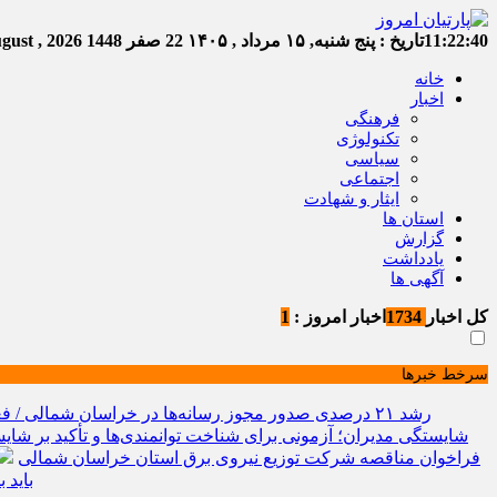
11:22:41
تاریخ :
پنج شنبه, ۱۵ مرداد , ۱۴۰۵
22 صفر 1448
Thursday, 6 August , 2026
خانه
اخبار
فرهنگی
تکنولوژی
سیاسی
اجتماعی
ایثار و شهادت
استان ها
گزارش
یادداشت
آگهی ها
کل اخبار
1734
اخبار امروز :
1
سرخط خبرها
رشد ۲۱ درصدی صدور مجوز رسانه‌ها در خراسان شمالی / فعالیت ۱۳ رسانه جدید در ۴ ماه نخست سال
شایستگی مدیران؛ آزمونی برای شناخت توانمندی‌ها و تأکید بر شایس
فراخوان مناقصه شرکت توزیع نیروی برق استان خراسان شمالی
باید 