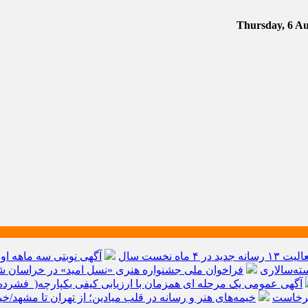
آگهی نوبتی سه ماهه اول سال ۱۴۰۵ حوز
ته‌سالاری
فراخوان ملی جشنواره هنری «نسل امید» در خراسان شم
آگهی عمومی یک مرحله ای همزمان با ارزیابی کیفی یکپارچه( فشرده 
برخاست
خیمه‌های هنر و رسانه در قلب میادین؛ از تهران تا مشهد/خ