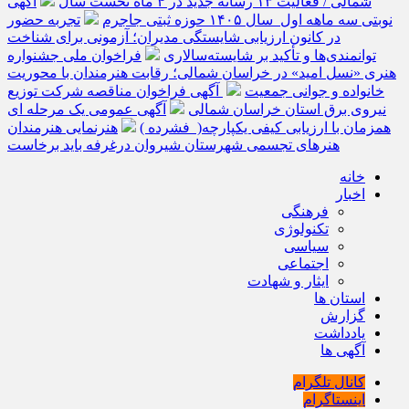
شمالی / فعالیت ۱۳ رسانه جدید در ۴ ماه نخست سال
آگهی
نوبتی سه ماهه اول سال ۱۴۰۵ حوزه ثبتی جاجرم
تجربه حضور
در کانون ارزیابی شایستگی مدیران؛ آزمونی برای شناخت
توانمندی‌ها و تأکید بر شایسته‌سالاری
فراخوان ملی جشنواره
هنری «نسل امید» در خراسان شمالی؛ رقابت هنرمندان با محوریت
خانواده و جوانی جمعیت
آگهی فراخوان مناقصه شرکت توزیع
نیروی برق استان خراسان شمالی
آگهی عمومی یک مرحله ای
همزمان با ارزیابی کیفی یکپارچه( فشرده )
هنرنمایی هنرمندان
هنرهای تجسمی شهرستان شیروان درغرفه باید برخاست
خانه
اخبار
فرهنگی
تکنولوژی
سیاسی
اجتماعی
ایثار و شهادت
استان ها
گزارش
یادداشت
آگهی ها
کانال تلگرام
اینستاگرام