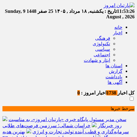
11:53:26
تاریخ :
یکشنبه, ۱۸ مرداد , ۱۴۰۵
25 صفر 1448
Sunday, 9
August , 2026
خانه
اخبار
فرهنگی
تکنولوژی
سیاسی
اجتماعی
ایثار و شهادت
استان ها
گزارش
یادداشت
آگهی ها
کل اخبار
1738
اخبار امروز :
0
سرخط خبرها
سخن مدیر مسئول پایگاه خبری «پارتیان امروز»، به مناسبت
روز خبرنگار
خراسان شمالی؛ سرزمین فرصت‌های طلایی
سرمایه‌گذاری و قطب آینده تولید، تجارت و انرژی
بهترین هدیه