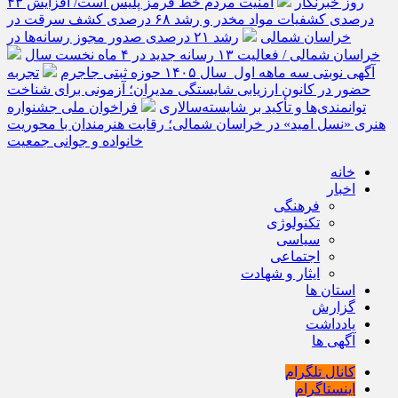
روز خبرنگار
امنیت مردم خط قرمز پلیس است/ افزایش ۴۳
درصدی کشفیات مواد مخدر و رشد ۶۸ درصدی کشف سرقت در
خراسان شمالی
رشد ۲۱ درصدی صدور مجوز رسانه‌ها در
خراسان شمالی / فعالیت ۱۳ رسانه جدید در ۴ ماه نخست سال
آگهی نوبتی سه ماهه اول سال ۱۴۰۵ حوزه ثبتی جاجرم
تجربه
حضور در کانون ارزیابی شایستگی مدیران؛ آزمونی برای شناخت
توانمندی‌ها و تأکید بر شایسته‌سالاری
فراخوان ملی جشنواره
هنری «نسل امید» در خراسان شمالی؛ رقابت هنرمندان با محوریت
خانواده و جوانی جمعیت
خانه
اخبار
فرهنگی
تکنولوژی
سیاسی
اجتماعی
ایثار و شهادت
استان ها
گزارش
یادداشت
آگهی ها
کانال تلگرام
اینستاگرام