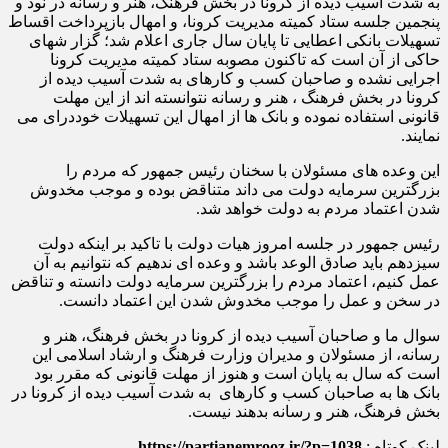
به شدت آسیب دیده از کرونا در بخش فرهنگ، هنر و رسانه
در نود و
پنجمین جلسه ستاد کمیته مدیریت کرونا، و امهال بازپرداخت اقساط
تسهیلات بانکی اعطایی تا پایان سال جاری اعلام شد؛ گزار شهای
حاکی از آن است که
تاکنون مصوبه ستاد کمیته مدیریت کرونا
اجرایی نشده و صاحبان کسب و کارهای به شدت آسیب دیده از
کرونا در بخش فرهنگ ، هنر و رسانه نتوانسته اند از این مهلت
قانونی استفاده نموده و بانک ها از امهال این تسهیلات خوددرای می
نمایند.
این وعده های مسئولان با سخنان رئیس جمهور که مردم را
بزرگترین سرمایه دولت می داند متناقض بوده و موجب مخدوش
شدن اعتماد مردم به دولت خواهد شد.
رئیس جمهور در جلسه امروز هیات دولت با تاکید بر اینکه دولت
سیزدهم باید صادق الوعد باشد و وعده ای ندهیم که نتوانیم به آن
عمل کنیم، اعتماد مردم را بزرگترین سرمایه دولت دانسته و تناقض
در سخن و عمل را موجب مخدوش شدن این اعتماد دانست.
سوال ما و صاحبان آسیب دیده از کرونا در بخش فرهنگ، هنر و
رسانه، از مسئولان و مدیران وزارت فرهنگ و ارشاد اسلامی این
است که سال به پایان است و هنوز از مهلت قانونی که مقرر بود
بانک ها به صاحبان کسب و کارهای به شدت آسیب دیده از کرونا در
بخش فرهنگ، هنر و رسانه بدهند نیست.
لینک کوتاه :
https://partianemrooz.ir/?p=1038