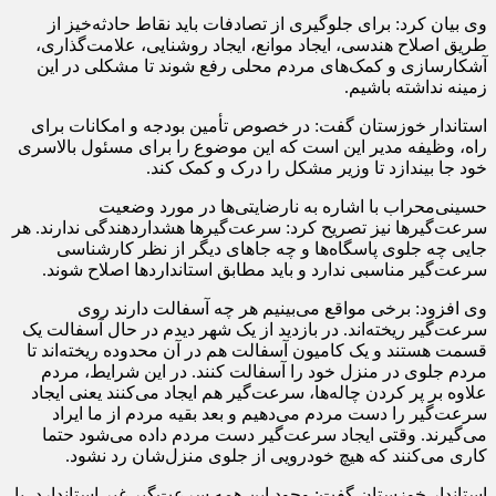
وی بیان کرد: برای جلوگیری از تصادفات باید نقاط حادثه‌خیز از
طریق اصلاح هندسی، ایجاد موانع، ایجاد روشنایی، علامت‌گذاری،
آشکارسازی و کمک‌های مردم محلی رفع شوند تا مشکلی در این
زمینه نداشته باشیم.
استاندار خوزستان گفت: در خصوص تأمین بودجه و امکانات برای
راه، وظیفه مدیر این است که این موضوع را برای مسئول بالاسری
خود جا بیندازد تا وزیر مشکل را درک و کمک کند.
حسینی‌محراب با اشاره به نارضایتی‌ها در مورد وضعیت
سرعت‌گیرها نیز تصریح کرد: سرعت‌گیرها هشداردهندگی ندارند. هر
جایی چه جلوی پاسگاه‌ها و چه جاهای دیگر از نظر کارشناسی
سرعت‌گیر مناسبی ندارد و باید مطابق استانداردها اصلاح شوند.
وی افزود: برخی مواقع می‌بینیم هر چه آسفالت دارند روی
سرعت‌گیر ریخته‌اند. در بازدید از یک شهر دیدم در حال آسفالت یک
قسمت هستند و یک کامیون آسفالت هم در آن محدوده ریخته‌اند تا
مردم جلوی در منزل خود را آسفالت کنند. در این شرایط، مردم
علاوه بر پر کردن چاله‌ها، سرعت‌گیر هم ایجاد می‌کنند یعنی ایجاد
سرعت‌گیر را دست مردم می‌دهیم و بعد بقیه مردم از ما ایراد
می‌گیرند. وقتی ایجاد سرعت‌گیر دست مردم داده می‌شود حتما
کاری می‌کنند که هیچ خودرویی از جلوی منزل‌شان رد نشود.
استاندار خوزستان گفت: وجود این همه سرعت‌گیر غیر استاندارد، با