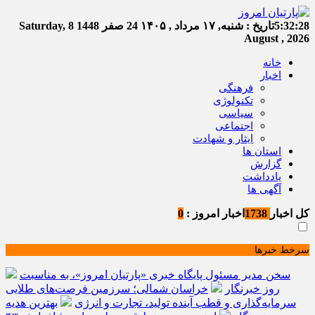
5:32:29
تاریخ :
شنبه, ۱۷ مرداد , ۱۴۰۵
24 صفر 1448
Saturday, 8
August , 2026
خانه
اخبار
فرهنگی
تکنولوژی
سیاسی
اجتماعی
ایثار و شهادت
استان ها
گزارش
یادداشت
آگهی ها
کل اخبار
1738
اخبار امروز :
0
سرخط خبرها
سخن مدیر مسئول پایگاه خبری «پارتیان امروز»، به مناسبت
روز خبرنگار
خراسان شمالی؛ سرزمین فرصت‌های طلایی
سرمایه‌گذاری و قطب آینده تولید، تجارت و انرژی
بهترین هدیه