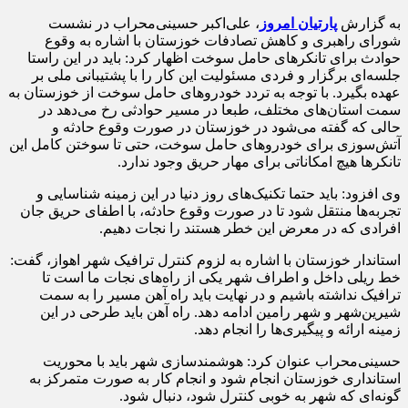
به گزارش
پارتیان امروز
، علی‌اکبر حسینی‌محراب در نشست
شورای راهبری و کاهش تصادفات خوزستان با اشاره به وقوع
حوادث برای تانکرهای حامل سوخت اظهار کرد: باید در این راستا
جلسه‌ای برگزار و فردی مسئولیت این کار را با پشتیبانی ملی بر
عهده بگیرد. با توجه به تردد خودروهای حامل سوخت از خوزستان به
سمت استان‌های مختلف، طبعا در مسیر حوادثی رخ می‌دهد در
حالی که گفته می‌شود در خوزستان در صورت وقوع حادثه و
آتش‌سوزی برای خودروهای حامل سوخت، حتی تا سوختن کامل این
تانکرها هیچ امکاناتی برای مهار حریق وجود ندارد.
وی افزود: باید حتما تکنیک‌های روز دنیا در این زمینه شناسایی و
تجربه‌ها منتقل شود تا در صورت وقوع حادثه، با اطفای حریق جان
افرادی که در معرض این خطر هستند را نجات دهیم.
استاندار خوزستان با اشاره به لزوم کنترل ترافیک شهر اهواز، گفت:
خط ریلی داخل و اطراف شهر یکی از راه‌های نجات ما است تا
ترافیک نداشته باشیم و در نهایت باید راه آهن مسیر را به سمت
شیرین‌شهر و شهر رامین ادامه دهد. راه آهن باید طرحی در این
زمینه ارائه و پیگیری‌ها را انجام دهد.
حسینی‌محراب عنوان کرد: هوشمندسازی شهر باید با محوریت
استانداری خوزستان انجام شود و انجام کار به صورت متمرکز به
گونه‌ای که شهر به خوبی کنترل شود، دنبال شود.