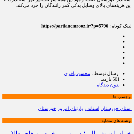
این هزینه‌های بالای وسایل یدکی کمر رانندگان را خرد می‌کند.
لینک کوتاه :
https://partianemrooz.ir/?p=5796
ارسال توسط :
محسن باقری
501 بازدید
بدون دیدگاه
برچسب ها
استان خوزستان
استاندار
پارتیان امروز
خوزستان
نوشته های مشابه
خراسان شمالی؛ سرزمین فرصت‌های طلایی