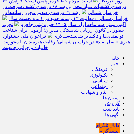
روز خبرنگار
امنیت مردم خط قرمز پلیس است/ افزایش ۴۳
درصدی کشفیات مواد مخدر و رشد ۶۸ درصدی کشف سرقت در
خراسان شمالی
رشد ۲۱ درصدی صدور مجوز رسانه‌ها در
خراسان شمالی / فعالیت ۱۳ رسانه جدید در ۴ ماه نخست سال
آگهی نوبتی سه ماهه اول سال ۱۴۰۵ حوزه ثبتی جاجرم
تجربه
حضور در کانون ارزیابی شایستگی مدیران؛ آزمونی برای شناخت
توانمندی‌ها و تأکید بر شایسته‌سالاری
فراخوان ملی جشنواره
هنری «نسل امید» در خراسان شمالی؛ رقابت هنرمندان با محوریت
خانواده و جوانی جمعیت
خانه
اخبار
فرهنگی
تکنولوژی
سیاسی
اجتماعی
ایثار و شهادت
استان ها
گزارش
یادداشت
آگهی ها
کانال تلگرام
اینستاگرام