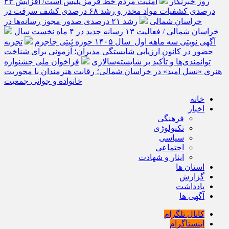
روز خبرنگار
امنیت مردم خط قرمز پلیس است/ افزایش ۴۳
درصدی کشفیات مواد مخدر و رشد ۶۸ درصدی کشف سرقت در
خراسان شمالی
رشد ۲۱ درصدی صدور مجوز رسانه‌ها در
خراسان شمالی / فعالیت ۱۳ رسانه جدید در ۴ ماه نخست سال
آگهی نوبتی سه ماهه اول سال ۱۴۰۵ حوزه ثبتی جاجرم
تجربه
حضور در کانون ارزیابی شایستگی مدیران؛ آزمونی برای شناخت
توانمندی‌ها و تأکید بر شایسته‌سالاری
فراخوان ملی جشنواره
هنری «نسل امید» در خراسان شمالی؛ رقابت هنرمندان با محوریت
خانواده و جوانی جمعیت
خانه
اخبار
فرهنگی
تکنولوژی
سیاسی
اجتماعی
ایثار و شهادت
استان ها
گزارش
یادداشت
آگهی ها
کانال تلگرام
اینستاگرام