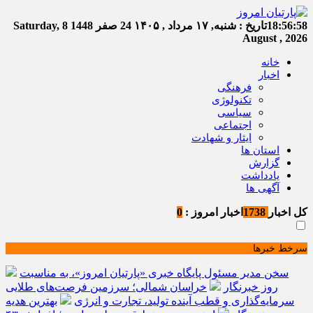
18:56:59
تاریخ :
شنبه, ۱۷ مرداد , ۱۴۰۵
24 صفر 1448
Saturday, 8
August , 2026
خانه
اخبار
فرهنگی
تکنولوژی
سیاسی
اجتماعی
ایثار و شهادت
استان ها
گزارش
یادداشت
آگهی ها
کل اخبار
1738
اخبار امروز :
0
سرخط خبرها
سخن مدیر مسئول پایگاه خبری «پارتیان امروز»، به مناسبت
روز خبرنگار
خراسان شمالی؛ سرزمین فرصت‌های طلایی
سرمایه‌گذاری و قطب آینده تولید، تجارت و انرژی
بهترین هدیه