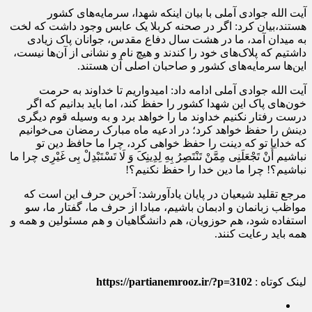
آیت الله جوادی آملی با بیان اینکه شهدا، سرمایه‌های کشور
هستند،بیان کرد: اگر در صحنه کربلا یک عابس وجود داشت که لخت
به میدان آمد، ما در هشت سال دفاع مقدس، جوانان پاک زیادی
داشتیم که پلاک‌های خود را کندند و هیچ نام و نشانی از آن‌ها نیست،
این‌ها سرمایه‌های کشور و صاحبان اصلی آن هستند.
آیت الله جوادی آملی ادامه داد: امیدواریم تا خداوند به حرمت
خون‌های پاک این شهدا کشور را حفظ کند، اما باید بدانیم که اگر
درست رفتار نکنیم خداوند ما را خواهد برد و به وسیله قوم دیگری
دینش را حفظ خواهد کرد؛ در ادعیه ماه مبارک رمضان می‌خوانیم
که خدایا تو که دینت را حفظ خواهی کرد، چرا ما حافظ دین تو
نباشیم أَنْ تَجْعَلَنِی مِمَّنْ تَنْتَصِرُ بِهِ لِدِینِکَ وَ لَا تَسْتَبْدِلْ بِی غَیْرِی چرا ما
نباشیم؟! چرا ما دین خدا را حفظ نکنیم؟!
مرجع تقلید شیعیان در پایان یادآورشد: آخرین حرف این است که
مواظب زبانمان و ادبمان باشیم، مبادا از حرف ما، گفتار ما، سو
استفاده شود، هم حوزویان، هم دانشگاهیان و هم مسئولین و همه و
همه باید رعایت کنند.
لینک کوتاه :
https://partianemrooz.ir/?p=3102