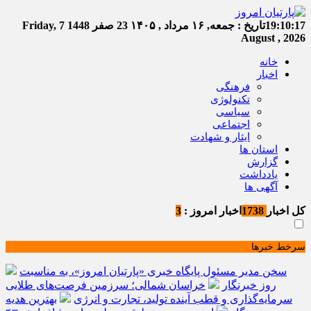
19:10:17
تاریخ :
جمعه, ۱۶ مرداد , ۱۴۰۵
23 صفر 1448
Friday, 7
August , 2026
خانه
اخبار
فرهنگی
تکنولوژی
سیاسی
اجتماعی
ایثار و شهادت
استان ها
گزارش
یادداشت
آگهی ها
کل اخبار
1738
اخبار امروز :
3
سرخط خبرها
سخن مدیر مسئول پایگاه خبری «پارتیان امروز»، به مناسبت
روز خبرنگار
خراسان شمالی؛ سرزمین فرصت‌های طلایی
سرمایه‌گذاری و قطب آینده تولید، تجارت و انرژی
بهترین هدیه