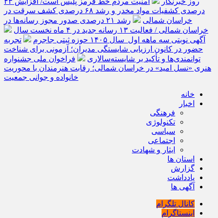
روز خبرنگار
امنیت مردم خط قرمز پلیس است/ افزایش ۴۳
درصدی کشفیات مواد مخدر و رشد ۶۸ درصدی کشف سرقت در
خراسان شمالی
رشد ۲۱ درصدی صدور مجوز رسانه‌ها در
خراسان شمالی / فعالیت ۱۳ رسانه جدید در ۴ ماه نخست سال
آگهی نوبتی سه ماهه اول سال ۱۴۰۵ حوزه ثبتی جاجرم
تجربه
حضور در کانون ارزیابی شایستگی مدیران؛ آزمونی برای شناخت
توانمندی‌ها و تأکید بر شایسته‌سالاری
فراخوان ملی جشنواره
هنری «نسل امید» در خراسان شمالی؛ رقابت هنرمندان با محوریت
خانواده و جوانی جمعیت
خانه
اخبار
فرهنگی
تکنولوژی
سیاسی
اجتماعی
ایثار و شهادت
استان ها
گزارش
یادداشت
آگهی ها
کانال تلگرام
اینستاگرام