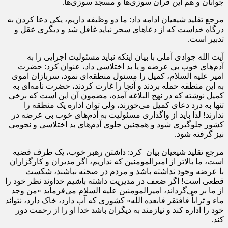
جوانان و هم این قرآن سوزی‌ها و مسجد سوزی‌ها.
مرجع تقلید شیعیان ادامه داد: ما دو وظیفه داریم، یکی دعا کردن به
درگاه خداست که از دعا‌های سحر نباید غافل شد و دیگری عقل و
تدبیر است.
آیت الله جوادی آملی با بیان اینکه نباید مسئولیت اجرایی را به
آدم‌های خوب بی عرضه و یا بد اختلاسی داد، عنوان کرد: حضرت
امیر علیه السلام، کمیل را مسئول منطقه‌ای نمود، سربازان اموی
به این منطقه حمله بردند و آنجا را غارت کردند، حضرت نامه‌ای به
کمیل نوشته که در نهج البلاغه آمده، مضمون آن این است که برخی
تنها به درد دعای کمیل می‌خورند، ولی توان اداره یک منطقه را
ندارند! لذا باید از واگذاری مسئولیت به آدم‌های خوب بی عرضه در
کشور جلوگیری شود و همچنین جلوی آدم‌های بد اختلاسی و نجومی
نیز گرفته شود.
مرجع تقلید شیعیان بیان کرد: داشتن رهبر خوب، یک طرف قضیه
است، ما بالاتر از امیرالمومنین که نداریم، اگر مدیران و کارگزاران
با عرضه وجود نداشته باشد و مردم در صحنه نباشند، شکست
قطعی است! اگر ضعف در مدیریت داشته باشیم خداوند نظر خود را
از ما بر می‌گرداند، امیرالمومنین علیه السلام می‌فرماید «من وجد
ماء و تراباً فافتقر فابعده الله» کشوری که آب دارد، خاک دارد، نتواند
خود را اداره کند و نیازمند به دیگران باشد خدا او را از رحمت دور
کند.