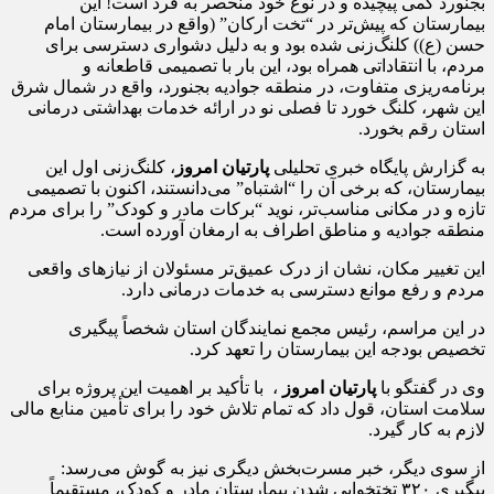
بجنورد کمی پیچیده و در نوع خود منحصر به فرد است! این
بیمارستان که پیش‌تر در “تخت ارکان” (واقع در بیمارستان امام
حسن (ع)) کلنگ‌زنی شده بود و به دلیل دشواری دسترسی برای
مردم، با انتقاداتی همراه بود، این بار با تصمیمی قاطعانه و
برنامه‌ریزی متفاوت، در منطقه جوادیه بجنورد، واقع در شمال شرق
این شهر، کلنگ خورد تا فصلی نو در ارائه خدمات بهداشتی درمانی
استان رقم بخورد.
به گزارش پایگاه خبری تحلیلی
پارتیان امروز
، کلنگ‌زنی اول این
بیمارستان، که برخی آن را “اشتباه” می‌دانستند، اکنون با تصمیمی
تازه و در مکانی مناسب‌تر، نوید “برکات مادر و کودک” را برای مردم
منطقه جوادیه و مناطق اطراف به ارمغان آورده است.
این تغییر مکان، نشان از درک عمیق‌تر مسئولان از نیازهای واقعی
مردم و رفع موانع دسترسی به خدمات درمانی دارد.
در این مراسم، رئیس مجمع نمایندگان استان شخصاً پیگیری
تخصیص بودجه این بیمارستان را تعهد کرد.
وی در گفتگو با
پارتیان امروز
، با تأکید بر اهمیت این پروژه برای
سلامت استان، قول داد که تمام تلاش خود را برای تأمین منابع مالی
لازم به کار گیرد.
از سوی دیگر، خبر مسرت‌بخش دیگری نیز به گوش می‌رسد:
پیگیری ۳۲۰ تختخوابی شدن بیمارستان مادر و کودک، مستقیماً