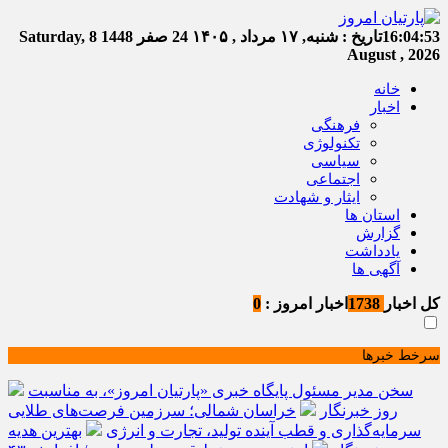
16:04:54
تاریخ :
شنبه, ۱۷ مرداد , ۱۴۰۵
24 صفر 1448
Saturday, 8
August , 2026
خانه
اخبار
فرهنگی
تکنولوژی
سیاسی
اجتماعی
ایثار و شهادت
استان ها
گزارش
یادداشت
آگهی ها
کل اخبار
1738
اخبار امروز :
0
سرخط خبرها
سخن مدیر مسئول پایگاه خبری «پارتیان امروز»، به مناسبت
روز خبرنگار
خراسان شمالی؛ سرزمین فرصت‌های طلایی
سرمایه‌گذاری و قطب آینده تولید، تجارت و انرژی
بهترین هدیه