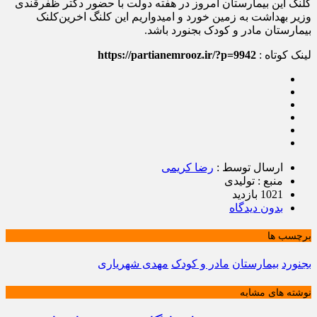
کلنگ این بیمارستان امروز در هفته دولت با حضور دکتر ظفرقندی
وزیر بهداشت به زمین خورد و امیدواریم این کلنگ اخرین‌کلنک
بیمارستان مادر و کودک بجنورد باشد.
لینک کوتاه :
https://partianemrooz.ir/?p=9942
ارسال توسط :
رضا کریمی
منبع : تولیدی
1021 بازدید
بدون دیدگاه
برچسب ها
بجنورد
بیمارستان
مادر و کودک
مهدی شهریاری
نوشته های مشابه