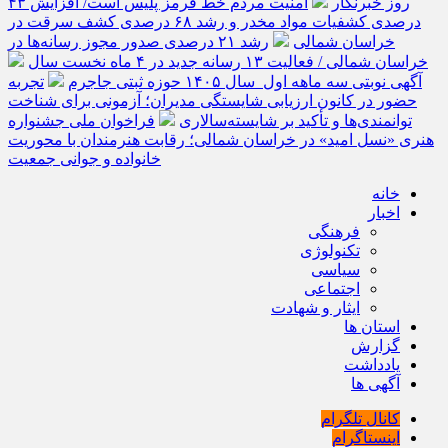
روز خبرنگار
امنیت مردم خط قرمز پلیس است/ افزایش ۴۳
درصدی کشفیات مواد مخدر و رشد ۶۸ درصدی کشف سرقت در
خراسان شمالی
رشد ۲۱ درصدی صدور مجوز رسانه‌ها در
خراسان شمالی / فعالیت ۱۳ رسانه جدید در ۴ ماه نخست سال
آگهی نوبتی سه ماهه اول سال ۱۴۰۵ حوزه ثبتی جاجرم
تجربه
حضور در کانون ارزیابی شایستگی مدیران؛ آزمونی برای شناخت
توانمندی‌ها و تأکید بر شایسته‌سالاری
فراخوان ملی جشنواره
هنری «نسل امید» در خراسان شمالی؛ رقابت هنرمندان با محوریت
خانواده و جوانی جمعیت
خانه
اخبار
فرهنگی
تکنولوژی
سیاسی
اجتماعی
ایثار و شهادت
استان ها
گزارش
یادداشت
آگهی ها
کانال تلگرام
اینستاگرام