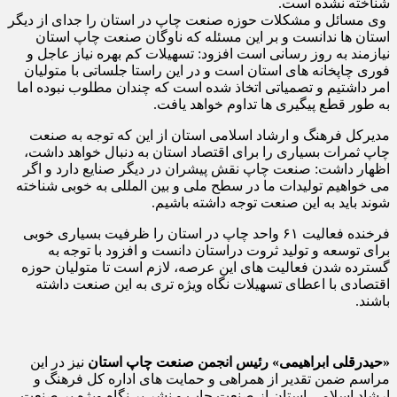
شناخته نشده است.
وی مسائل و مشکلات حوزه صنعت چاپ در استان را جدای از دیگر
استان ها ندانست و بر این مسئله که ناوگان صنعت چاپ استان
نیازمند به روز رسانی است افزود: تسهیلات کم بهره نیاز عاجل و
فوری چاپخانه های استان است و در این راستا جلساتی با متولیان
امر داشتیم و تصمیاتی اتخاذ شده است که چندان مطلوب نبوده اما
به طور قطع پیگیری ها تداوم خواهد یافت.
مدیرکل فرهنگ و ارشاد اسلامی استان از این که توجه به صنعت
چاپ ثمرات بسیاری را برای اقتصاد استان به دنبال خواهد داشت،
اظهار داشت: صنعت چاپ نقش پیشران در دیگر صنایع دارد و اگر
می خواهیم تولیدات ما در سطح ملی و بین المللی به خوبی شناخته
شوند باید به این صنعت توجه داشته باشیم.
فرخنده فعالیت ۶۱ واحد چاپ در استان را ظرفیت بسیاری خوبی
برای توسعه و تولید ثروت دراستان دانست و افزود با توجه به
گسترده شدن فعالیت های این عرصه، لازم است تا متولیان حوزه
اقتصادی با اعطای تسهیلات نگاه ویژه تری به این صنعت داشته
باشند.
«حیدرقلی ابراهیمی» رئیس انجمن صنعت چاپ استان
نیز در این
مراسم ضمن تقدیر از همراهی و حمایت های اداره کل فرهنگ و
ارشاد اسلامی استان از صنعت چاپ و نشر بر نگاه ویژه بر صنعت