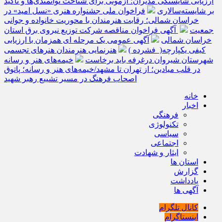
ارزیابی شایستگی مدیران؛ آزمونی برای شناخت توانمندی‌ها و تأکید
بر شایسته‌سالاری
فراخوان ملی جشنواره هنری «نسل امید» در
خراسان شمالی؛ رقابت هنرمندان با محوریت خانواده و جوانی
جمعیت
آگهی فراخوان مناقصه شرکت توزیع نیروی برق استان
خراسان شمالی
آگهی عمومی یک مرحله ای همزمان با ارزیابی
کیفی یکپارچه( فشرده )
هنرنمایی هنرمندان هنرهای تجسمی
شهرستان شیروان درغرفه باید برخاست
خیمه‌های هنر و رسانه
در قلب میادین؛ از تهران تا مشهد/خیمه‌های هنر و رسانه؛ پاتوق
اصحاب فرهنگ در مسیر تشییع رهبر شهید
خانه
اخبار
فرهنگی
تکنولوژی
سیاسی
اجتماعی
ایثار و شهادت
استان ها
گزارش
یادداشت
آگهی ها
کانال تلگرام
اینستاگرام