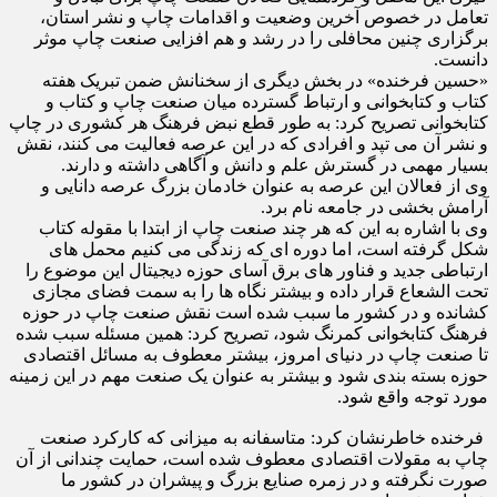
تعامل در خصوص آخرین وضعیت و اقدامات چاپ و نشر استان،
برگزاری چنین محافلی را در رشد و هم افزایی صنعت چاپ موثر
دانست.
«حسین فرخنده» در بخش دیگری از سخنانش ضمن تبریک هفته
کتاب و کتابخوانی و ارتباط گسترده میان صنعت چاپ و کتاب و
کتابخوانی تصریح کرد: به طور قطع نبض فرهنگ هر کشوری در چاپ
و نشر آن می تپد و افرادی که در این عرصه فعالیت می کنند، نقش
بسیار مهمی در گسترش علم و دانش و آگاهی داشته و دارند.
وی از فعالان این عرصه به عنوان خادمان بزرگ عرصه دانایی و
آرامش بخشی در جامعه نام برد.
وی با اشاره به این که هر چند صنعت چاپ از ابتدا با مقوله کتاب
شکل گرفته است، اما دوره ای که زندگی می کنیم محمل های
ارتباطی جدید و فناور های برق آسای حوزه دیجیتال این موضوع را
تحت الشعاع قرار داده و بیشتر نگاه ها را به سمت فضای مجازی
کشانده و در کشور ما سبب شده است نقش صنعت چاپ در حوزه
فرهنگ کتابخوانی کمرنگ شود، تصریح کرد: همین مسئله سبب شده
تا صنعت چاپ در دنیای امروز، بیشتر معطوف به مسائل اقتصادی
حوزه بسته بندی شود و بیشتر به عنوان یک صنعت مهم در این زمینه
مورد توجه واقع شود.
فرخنده خاطرنشان کرد: متاسفانه به میزانی که کارکرد صنعت
چاپ به مقولات اقتصادی معطوف شده است، حمایت چندانی از آن
صورت نگرفته و در زمره صنایع بزرگ و پیشران در کشور ما