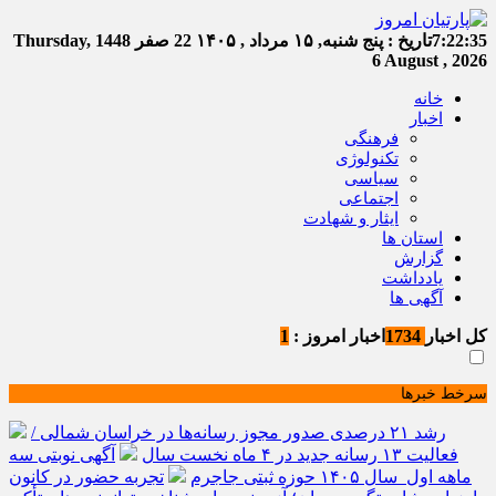
7:22:35
تاریخ :
پنج شنبه, ۱۵ مرداد , ۱۴۰۵
22 صفر 1448
Thursday,
6 August , 2026
خانه
اخبار
فرهنگی
تکنولوژی
سیاسی
اجتماعی
ایثار و شهادت
استان ها
گزارش
یادداشت
آگهی ها
کل اخبار
1734
اخبار امروز :
1
سرخط خبرها
رشد ۲۱ درصدی صدور مجوز رسانه‌ها در خراسان شمالی /
فعالیت ۱۳ رسانه جدید در ۴ ماه نخست سال
آگهی نوبتی سه
ماهه اول سال ۱۴۰۵ حوزه ثبتی جاجرم
تجربه حضور در کانون