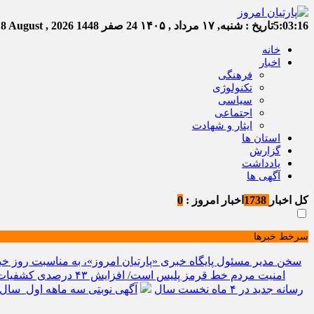
5:03:17
تاریخ :
شنبه, ۱۷ مرداد , ۱۴۰۵
24 صفر 1448
Saturday, 8 August , 2026
خانه
اخبار
فرهنگی
تکنولوژی
سیاسی
اجتماعی
ایثار و شهادت
استان ها
گزارش
یادداشت
آگهی ها
کل اخبار
1738
اخبار امروز :
0
سرخط خبرها
سخن مدیر مسئول پایگاه خبری «پارتیان امروز»، به مناسبت روز خب
امنیت مردم خط قرمز پلیس است/ افزایش ۴۳ درصدی کشفیات مواد مخدر و رشد ۶۸ درصدی کشف سرقت در خراسان شمالی
رسانه جدید در ۴ ماه نخست سال
آگهی نوبتی سه ماهه اول سال ۱۴۰۵ حوزه ثبتی جاجر