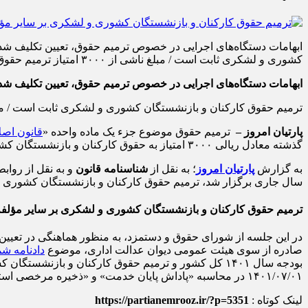
ابهامات دستگاه‌های اجرایی در خصوص ترمیم حقوق، تعیین تکلیف شد
كشوری و لشكری ثابت است / مبلغ ناشی از ۳۰۰۰ امتیاز ترمیم حقوق، در زمان بازنشستگی و حقوق بازنشستگی محاسبه می‌شود. پارتیان امروز – ترمیم […]
ابهامات دستگاه‌های اجرایی در خصوص ترمیم حقوق، تعیین تکلیف شد
ترمیم حقوق كاركنان و بازنشستگان كشوری و لشكری ثابت است / مبلغ ناشی از ۳۰۰۰ امتیاز ترمیم حقوق، در زمان بازنشستگی و حقوق با
پارتیان امروز –
ترمیم حقوق موضوع جزء یک ماده واحده «
قانون اصلاح قانون بودجه سال 
گذشته معادل ریالی ۳۰۰۰ امتیاز به حقوق کارکنان و بازنشستگان کشوری و لشکری اضافه کند، به صورت ثابت است.
به گزارش
پارتیان امروز
؛ به نقل از
شناسنامه قانون
سال جاری برگزار شد، ترمیم حقوق کارکنان و بازنشستگان کشوری و لشکری به میزان 
ترمیم حقوق كاركنان و بازنشستگان كشوری و لشكری بر سایر مؤلفه‌
در این جلسه از شورای حقوق و دستمزد، به منظور هماهنگی در تعیین ح
صادره از سوی هیئت عمومی دیوان عدالت اداری، موضوع
دادنامه شماره ۱۴۰۲۳۱۳۹۰۰۰۰۱۹۹۱۳۶ مورخ ۲۹
۰۱‏‏‏‏‏/۰۷‏‏‏‏‏/۱۴۰۱ در محاسبه «پاداش پایان خدمت» و «ذخیره مرخصی استحقاقی» در زمان بازنشستگی و حقوق بازنشستگی افراد مشمول قابل احتساب است.
لینک کوتاه :
https://partianemrooz.ir/?p=5351