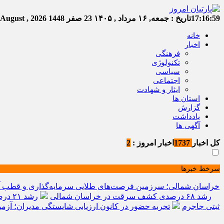
17:17:00
تاریخ :
جمعه, ۱۶ مرداد , ۱۴۰۵
23 صفر 1448
Friday, 7 August , 2026
خانه
اخبار
فرهنگی
تکنولوژی
سیاسی
اجتماعی
ایثار و شهادت
استان ها
گزارش
یادداشت
آگهی ها
کل اخبار
1737
اخبار امروز :
2
سرخط خبرها
خراسان شمالی؛ سرزمین فرصت‌های طلایی سرمایه‌گذاری و قطب آیند
رشد ۶۸ درصدی کشف سرقت در خراسان شمالی
رشد ۲۱ درصدی صدور مجوز رسانه‌ها در خراسان شمالی / فعالیت ۱۳ رسانه جدید در ۴ ماه نخست سال
ثبتی جاجرم
تجربه حضور در کانون ارزیابی شایستگی مدیران؛ آزمون