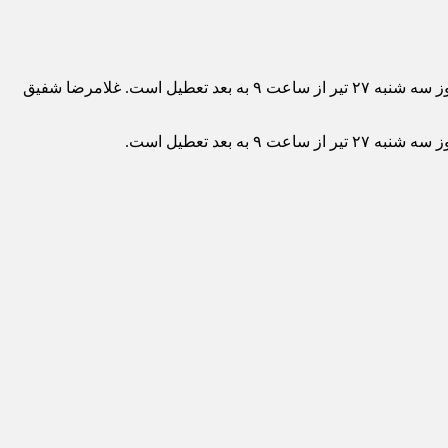
به گزارش پارتیان امروز ، مدیرکل مدیریت بحران استانداری با بیان اینکه شاخص آلودگی هوای بجنورد از مرز ۳۰۰ گذشت، گفت:ادارات امروز سه شنبه ۲۷ تیر از ساعت ۹ به بعد تعطیل است. غلامرضا شفیق