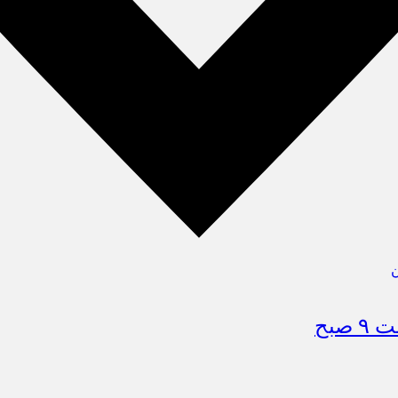
ن
صبح