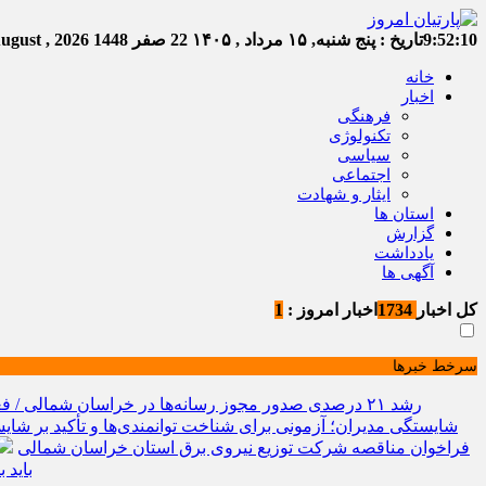
9:52:11
تاریخ :
پنج شنبه, ۱۵ مرداد , ۱۴۰۵
22 صفر 1448
Thursday, 6 August , 2026
خانه
اخبار
فرهنگی
تکنولوژی
سیاسی
اجتماعی
ایثار و شهادت
استان ها
گزارش
یادداشت
آگهی ها
کل اخبار
1734
اخبار امروز :
1
سرخط خبرها
رشد ۲۱ درصدی صدور مجوز رسانه‌ها در خراسان شمالی / فعالیت ۱۳ رسانه جدید در ۴ ماه نخست سال
شایستگی مدیران؛ آزمونی برای شناخت توانمندی‌ها و تأکید بر شایس
فراخوان مناقصه شرکت توزیع نیروی برق استان خراسان شمالی
باید 