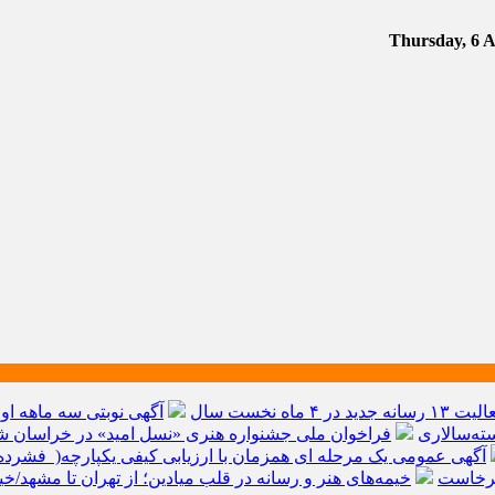
آگهی نوبتی سه ماهه اول سال ۱۴۰۵ حوز
ته‌سالاری
فراخوان ملی جشنواره هنری «نسل امید» در خراسان شم
آگهی عمومی یک مرحله ای همزمان با ارزیابی کیفی یکپارچه( فشرده 
برخاست
خیمه‌های هنر و رسانه در قلب میادین؛ از تهران تا مشهد/خ