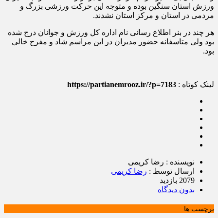
ورزش استان سنگین بوده و متوجه این حرکت ورزشی بزرگ و
مردمی در استان و مرکز استان نشدند.
هر چند در بنر اطلاع رسانی نام اداره کل ورزش و جوانان درج شده
بود ولی متاسفانه حضور مدیران در این مراسم شاد و مفرح خالی
بود.
لینک کوتاه :
https://partianemrooz.ir/?p=7183
نویسنده : رضا کریمی
ارسال توسط :
رضا کریمی
2079 بازدید
بدون دیدگاه
برچسب ها