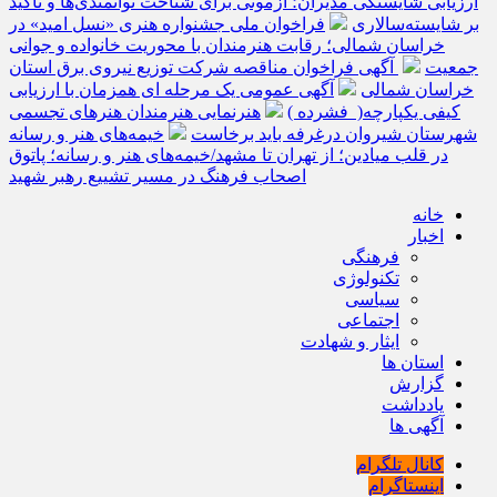
ارزیابی شایستگی مدیران؛ آزمونی برای شناخت توانمندی‌ها و تأکید
بر شایسته‌سالاری
فراخوان ملی جشنواره هنری «نسل امید» در
خراسان شمالی؛ رقابت هنرمندان با محوریت خانواده و جوانی
جمعیت
آگهی فراخوان مناقصه شرکت توزیع نیروی برق استان
خراسان شمالی
آگهی عمومی یک مرحله ای همزمان با ارزیابی
کیفی یکپارچه( فشرده )
هنرنمایی هنرمندان هنرهای تجسمی
شهرستان شیروان درغرفه باید برخاست
خیمه‌های هنر و رسانه
در قلب میادین؛ از تهران تا مشهد/خیمه‌های هنر و رسانه؛ پاتوق
اصحاب فرهنگ در مسیر تشییع رهبر شهید
خانه
اخبار
فرهنگی
تکنولوژی
سیاسی
اجتماعی
ایثار و شهادت
استان ها
گزارش
یادداشت
آگهی ها
کانال تلگرام
اینستاگرام