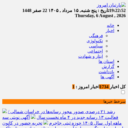
19:22:52
تاریخ :
پنج شنبه, ۱۵ مرداد , ۱۴۰۵
22 صفر 1448
Thursday, 6 August , 2026
خانه
اخبار
فرهنگی
تکنولوژی
سیاسی
اجتماعی
ایثار و شهادت
استان ها
گزارش
یادداشت
آگهی ها
کل اخبار
1734
اخبار امروز :
1
سرخط خبرها
رشد ۲۱ درصدی صدور مجوز رسانه‌ها در خراسان شمالی /
فعالیت ۱۳ رسانه جدید در ۴ ماه نخست سال
آگهی نوبتی سه
ماهه اول سال ۱۴۰۵ حوزه ثبتی جاجرم
تجربه حضور در کانون