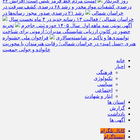
روز خبرنگار
امنیت مردم خط قرمز پلیس است/ افزایش ۴۳
درصدی کشفیات مواد مخدر و رشد ۶۸ درصدی کشف سرقت در
خراسان شمالی
رشد ۲۱ درصدی صدور مجوز رسانه‌ها در
خراسان شمالی / فعالیت ۱۳ رسانه جدید در ۴ ماه نخست سال
آگهی نوبتی سه ماهه اول سال ۱۴۰۵ حوزه ثبتی جاجرم
تجربه
حضور در کانون ارزیابی شایستگی مدیران؛ آزمونی برای شناخت
توانمندی‌ها و تأکید بر شایسته‌سالاری
فراخوان ملی جشنواره
هنری «نسل امید» در خراسان شمالی؛ رقابت هنرمندان با محوریت
خانواده و جوانی جمعیت
خانه
اخبار
فرهنگی
تکنولوژی
سیاسی
اجتماعی
ایثار و شهادت
استان ها
گزارش
یادداشت
آگهی ها
کانال تلگرام
اینستاگرام