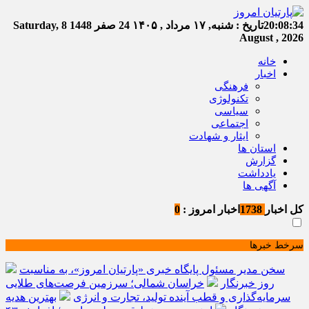
20:08:35
تاریخ :
شنبه, ۱۷ مرداد , ۱۴۰۵
24 صفر 1448
Saturday, 8
August , 2026
خانه
اخبار
فرهنگی
تکنولوژی
سیاسی
اجتماعی
ایثار و شهادت
استان ها
گزارش
یادداشت
آگهی ها
کل اخبار
1738
اخبار امروز :
0
سرخط خبرها
سخن مدیر مسئول پایگاه خبری «پارتیان امروز»، به مناسبت
روز خبرنگار
خراسان شمالی؛ سرزمین فرصت‌های طلایی
سرمایه‌گذاری و قطب آینده تولید، تجارت و انرژی
بهترین هدیه