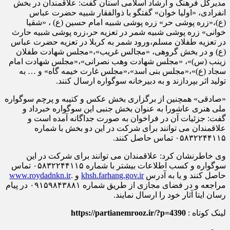
مدیرکل فرهنگ و ارشاد اسلامی استان گفت: علاقمندان در بخش
انفرادی، «اولیا خوان» گفتگو با ذوالفقار شبیه حضرت عباس
(ع)،«زره پوشی حر» زره پوشی شبیه امام حسین (ع) ، «شقیا
خوانی» زره پوشی شبیه شمر در تعزیه حر،زره پوشی شبیه حارث
در تعزیه طفلان مسلم،ورود شمر به کربلا در تعزیه حضرت عباس
(ع) و در بخش گروهی، «مجالس غریب»،«مجلس شهادت طفلان
زینب (س)»، «مجلس شهادت وهب نصرانی»،«مجلس شهادت امام
سجاد (ع)»،«مجلس بنی اسد»،«مجلس غارت خیمه گاه» و … به
تولید اثر بپردازند و به دبیرخانه سوگواره ارسال کنند.
«صادقی» همچنین از برگزاری بخش عکس و کتیبه و پرچم سوگواره
ملی هنری عاشورا به عنوان بخش جنبی این سوگواره خبرداد و
گفت: جزئیات آن در فراخوان به صورت جداگانه آمده است و
علاقمندان می توانند برای شرکت در این دو بخش با شماره
۰۵۸۳۲۲۴۴۱۱۵ تماس حاصل کنند.
وی خاطرنشان کرد: علاقمندان می توانند برای شرکت در این
سوگواره و کسب اطلاعات بیشتر با شماره ۰۵۸۳۲۲۴۴۱۱۵ تماس
حاصل کنند و یا به آدرس
khsh.farhang.gov.ir
و .
www.roydadnkn.ir
مراجعه و در فضای مجازی از طریق شماره ۰۹۱۵۹۸۴۳۸۸۱ در پیام
رسان ایتا آثار خود را ارسال نمایند.
لینک کوتاه :
https://partianemrooz.ir/?p=4390