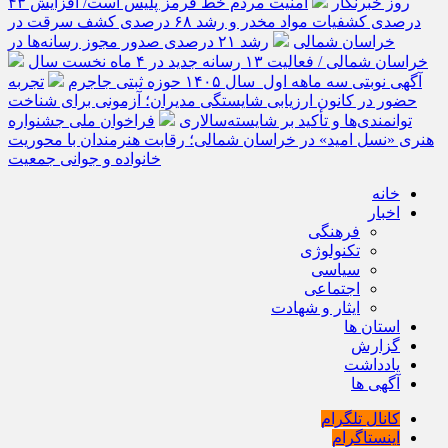
روز خبرنگار
امنیت مردم خط قرمز پلیس است/ افزایش ۴۳
درصدی کشفیات مواد مخدر و رشد ۶۸ درصدی کشف سرقت در
خراسان شمالی
رشد ۲۱ درصدی صدور مجوز رسانه‌ها در
خراسان شمالی / فعالیت ۱۳ رسانه جدید در ۴ ماه نخست سال
آگهی نوبتی سه ماهه اول سال ۱۴۰۵ حوزه ثبتی جاجرم
تجربه
حضور در کانون ارزیابی شایستگی مدیران؛ آزمونی برای شناخت
توانمندی‌ها و تأکید بر شایسته‌سالاری
فراخوان ملی جشنواره
هنری «نسل امید» در خراسان شمالی؛ رقابت هنرمندان با محوریت
خانواده و جوانی جمعیت
خانه
اخبار
فرهنگی
تکنولوژی
سیاسی
اجتماعی
ایثار و شهادت
استان ها
گزارش
یادداشت
آگهی ها
کانال تلگرام
اینستاگرام