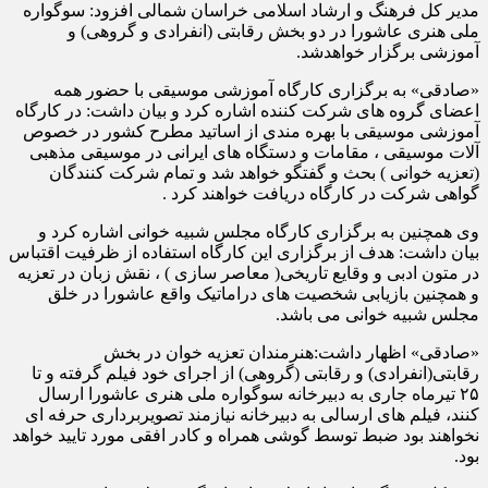
مدیر کل فرهنگ و ارشاد اسلامی خراسان شمالی افزود: سوگواره
ملی هنری عاشورا در دو بخش رقابتی (انفرادی و گروهی) و
آموزشی برگزار خواهدشد.
«صادقی» به برگزاری کارگاه آموزشی موسیقی با حضور همه
اعضای گروه های شرکت کننده اشاره کرد و بیان داشت: در کارگاه
آموزشی موسیقی با بهره مندی از اساتید مطرح کشور در خصوص
آلات موسیقی ، مقامات و دستگاه های ایرانی در موسیقی مذهبی
(تعزیه خوانی ) بحث و گفتگو خواهد شد و تمام شرکت کنندگان
گواهی شرکت در کارگاه دریافت خواهند کرد .
وی همچنین به برگزاری کارگاه مجلس شبیه خوانی اشاره کرد و
بیان داشت: هدف از برگزاری این کارگاه استفاده از ظرفیت اقتباس
در متون ادبی و وقایع تاریخی( معاصر سازی ) ، نقش زبان در تعزیه
و همچنین بازیابی شخصیت های دراماتیک واقع عاشورا در خلق
مجلس شبیه خوانی می باشد.
«صادقی» اظهار داشت:هنرمندان تعزیه خوان در بخش
رقابتی(انفرادی) و رقابتی (گروهی) از اجرای خود فیلم گرفته و تا
۲۵ تیرماه جاری به دبیرخانه سوگواره ملی هنری عاشورا ارسال
کنند، فیلم های ارسالی به دبیرخانه نیازمند تصویربرداری حرفه ای
نخواهند بود ضبط توسط گوشی همراه و کادر افقی مورد تایید خواهد
بود.