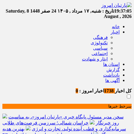
19:37:06
تاریخ :
شنبه, ۱۷ مرداد , ۱۴۰۵
24 صفر 1448
Saturday, 8
August , 2026
خانه
اخبار
فرهنگی
تکنولوژی
سیاسی
اجتماعی
ایثار و شهادت
استان ها
گزارش
یادداشت
آگهی ها
کل اخبار
1738
اخبار امروز :
0
سرخط خبرها
سخن مدیر مسئول پایگاه خبری «پارتیان امروز»، به مناسبت
روز خبرنگار
خراسان شمالی؛ سرزمین فرصت‌های طلایی
سرمایه‌گذاری و قطب آینده تولید، تجارت و انرژی
بهترین هدیه