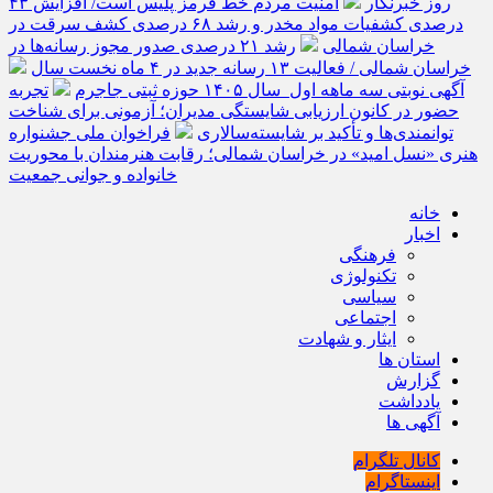
روز خبرنگار
امنیت مردم خط قرمز پلیس است/ افزایش ۴۳
درصدی کشفیات مواد مخدر و رشد ۶۸ درصدی کشف سرقت در
خراسان شمالی
رشد ۲۱ درصدی صدور مجوز رسانه‌ها در
خراسان شمالی / فعالیت ۱۳ رسانه جدید در ۴ ماه نخست سال
آگهی نوبتی سه ماهه اول سال ۱۴۰۵ حوزه ثبتی جاجرم
تجربه
حضور در کانون ارزیابی شایستگی مدیران؛ آزمونی برای شناخت
توانمندی‌ها و تأکید بر شایسته‌سالاری
فراخوان ملی جشنواره
هنری «نسل امید» در خراسان شمالی؛ رقابت هنرمندان با محوریت
خانواده و جوانی جمعیت
خانه
اخبار
فرهنگی
تکنولوژی
سیاسی
اجتماعی
ایثار و شهادت
استان ها
گزارش
یادداشت
آگهی ها
کانال تلگرام
اینستاگرام