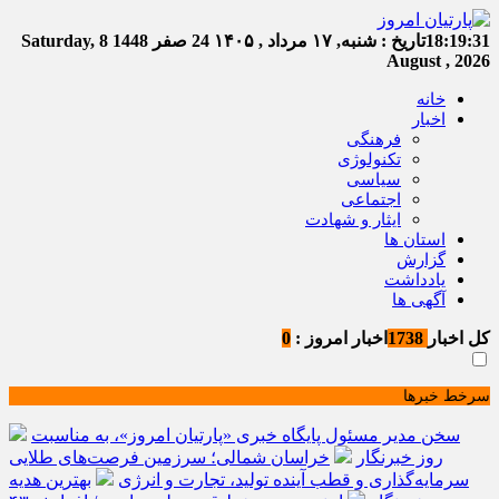
18:19:31
تاریخ :
شنبه, ۱۷ مرداد , ۱۴۰۵
24 صفر 1448
Saturday, 8
August , 2026
خانه
اخبار
فرهنگی
تکنولوژی
سیاسی
اجتماعی
ایثار و شهادت
استان ها
گزارش
یادداشت
آگهی ها
کل اخبار
1738
اخبار امروز :
0
سرخط خبرها
سخن مدیر مسئول پایگاه خبری «پارتیان امروز»، به مناسبت
روز خبرنگار
خراسان شمالی؛ سرزمین فرصت‌های طلایی
سرمایه‌گذاری و قطب آینده تولید، تجارت و انرژی
بهترین هدیه