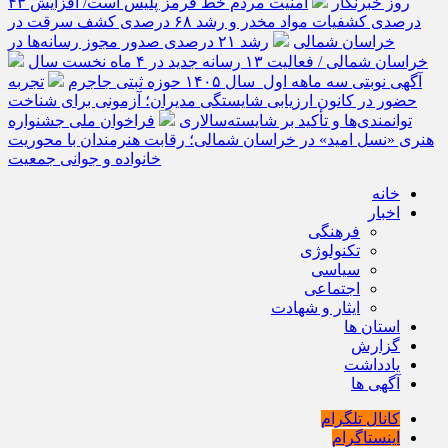
روز خبرنگار
امنیت مردم خط قرمز پلیس است/ افزایش ۴۳
درصدی کشفیات مواد مخدر و رشد ۶۸ درصدی کشف سرقت در
خراسان شمالی
رشد ۲۱ درصدی صدور مجوز رسانه‌ها در
خراسان شمالی / فعالیت ۱۳ رسانه جدید در ۴ ماه نخست سال
آگهی نوبتی سه ماهه اول سال ۱۴۰۵ حوزه ثبتی جاجرم
تجربه
حضور در کانون ارزیابی شایستگی مدیران؛ آزمونی برای شناخت
توانمندی‌ها و تأکید بر شایسته‌سالاری
فراخوان ملی جشنواره
هنری «نسل امید» در خراسان شمالی؛ رقابت هنرمندان با محوریت
خانواده و جوانی جمعیت
خانه
اخبار
فرهنگی
تکنولوژی
سیاسی
اجتماعی
ایثار و شهادت
استان ها
گزارش
یادداشت
آگهی ها
کانال تلگرام
اینستاگرام