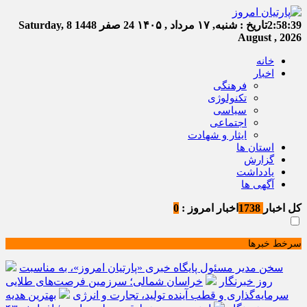
2:58:39
تاریخ :
شنبه, ۱۷ مرداد , ۱۴۰۵
24 صفر 1448
Saturday, 8
August , 2026
خانه
اخبار
فرهنگی
تکنولوژی
سیاسی
اجتماعی
ایثار و شهادت
استان ها
گزارش
یادداشت
آگهی ها
کل اخبار
1738
اخبار امروز :
0
سرخط خبرها
سخن مدیر مسئول پایگاه خبری «پارتیان امروز»، به مناسبت
روز خبرنگار
خراسان شمالی؛ سرزمین فرصت‌های طلایی
سرمایه‌گذاری و قطب آینده تولید، تجارت و انرژی
بهترین هدیه