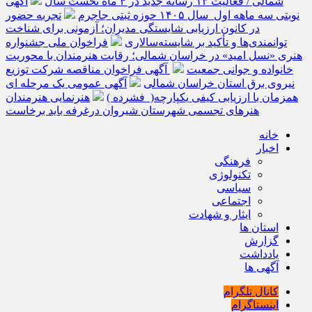
شمالی / فعالیت ۱۳ رسانه جدید در ۴ ماه نخست سال
آگهی
نوبتی سه ماهه اول سال ۱۴۰۵ حوزه ثبتی جاجرم
تجربه حضور
در کانون ارزیابی شایستگی مدیران؛ آزمونی برای شناخت
توانمندی‌ها و تأکید بر شایسته‌سالاری
فراخوان ملی جشنواره
هنری «نسل امید» در خراسان شمالی؛ رقابت هنرمندان با محوریت
خانواده و جوانی جمعیت
آگهی فراخوان مناقصه شرکت توزیع
نیروی برق استان خراسان شمالی
آگهی عمومی یک مرحله ای
همزمان با ارزیابی کیفی یکپارچه( فشرده )
هنرنمایی هنرمندان
هنرهای تجسمی شهرستان شیروان درغرفه باید برخاست
خانه
اخبار
فرهنگی
تکنولوژی
سیاسی
اجتماعی
ایثار و شهادت
استان ها
گزارش
یادداشت
آگهی ها
کانال تلگرام
اینستاگرام