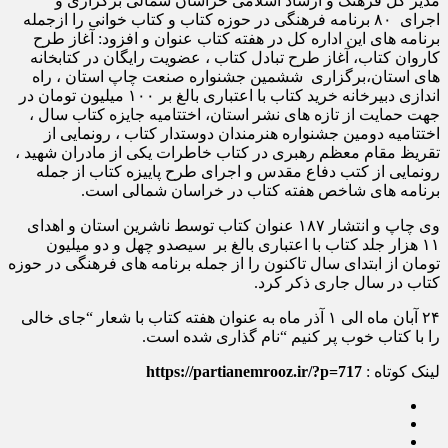
مدیر کل فرهنگ و ارشاد اسلامی خراسان شمالی برگزاری و
اجرای ۸۰ برنامه فرهنگی در حوزه کتاب و کتاب خوانی را ازجمله
برنامه های این اداره کل در هفته کتاب عنوان و افزود: آغاز طرح
کاروان کتاب، آغاز طرح تبادل کتاب ، عضویت رایگان در کتابخانه
های استان،برگزاری ششمین جشنواره صنعت چاپ استان ، راه
اندازی دبیرخانه خرید کتاب با اعتباری بالغ بر ۱۰۰ میلیون تومان در
جهت حمایت از تازه های نشر استان، اختتامیه جایزه کتاب سال ،
اختتامیه دومین جشنواره هنرمندان دوستدار کتاب ، رونمایی از
تقریظ مقام معظم رهبری در کتاب خاطرات یکی از مادران شهید ،
رونمایی از کتب دفاع مقدس و اجرای طرح پاییزه کتاب از جمله
برنامه های شاخص هفته کتاب در خراسان شمالی است.
وی چاپ و انتشار ۱۸۷ عنوان کتاب توسط ناشرین استان و اهدای
۱۱ هزار جلد کتاب با اعتباری بالغ بر سیصدو چهل و دو میلیون
تومان از ابتدای سال تاکنون را از جمله برنامه های فرهنگی در حوزه
کتاب در سال جاری ذکر کرد.
۲۴ آبان ماه الی ۱ آذر ماه به عنوان هفته کتاب با شعار “جای خالی
را با کتاب خوب پر کنیم “نام گذاری شده است.
لینک کوتاه :
https://partianemrooz.ir/?p=717