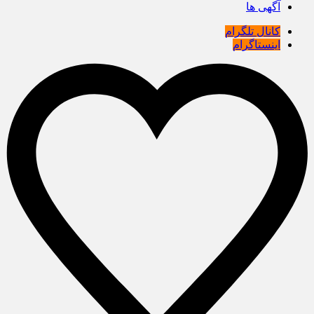
آگهی ها
کانال تلگرام
اینستاگرام