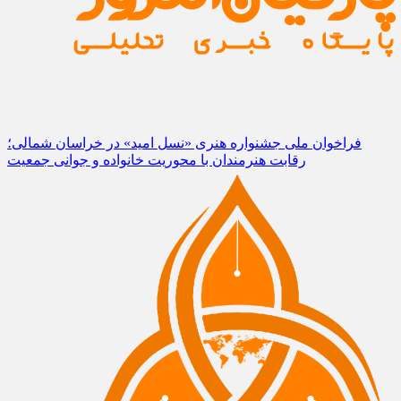
فراخوان ملی جشنواره هنری «نسل امید» در خراسان شمالی؛
رقابت هنرمندان با محوریت خانواده و جوانی جمعیت