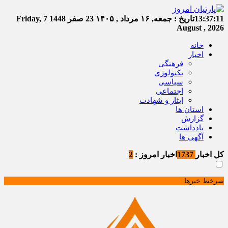
13:37:12
تاریخ :
جمعه, ۱۶ مرداد , ۱۴۰۵
23 صفر 1448
Friday, 7
August , 2026
خانه
اخبار
فرهنگی
تکنولوژی
سیاسی
اجتماعی
ایثار و شهادت
استان ها
گزارش
یادداشت
آگهی ها
کل اخبار
1737
اخبار امروز :
2
سرخط خبرها