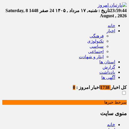
23:59:44
تاریخ :
شنبه, ۱۷ مرداد , ۱۴۰۵
24 صفر 1448
Saturday, 8
August , 2026
خانه
اخبار
فرهنگی
تکنولوژی
سیاسی
اجتماعی
ایثار و شهادت
استان ها
گزارش
یادداشت
آگهی ها
کل اخبار
1738
اخبار امروز :
0
سرخط خبرها
منوی سایت
خانه