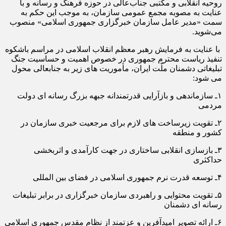
روحیه انقلابی و مکتبی جناب‌عالی در حوزه فرهنگ و رسانه و با
عنایت به مصوبه مجمع عمومی سازمان، به موجب این حکم به
سمت «مدیر عامل سازمان خبرگزاری جمهوری اسلامی» منصوب
می‌شوید.
با عنایت به فرمایش رهبر معظم انقلاب اسلامی در مراسم باشکوه
تنفیذ ریاست محترم جمهوری در خصوص اهمیت و حساسیت جنگ
تبلیغاتی دشمنان ملّت ایران، مأموریت­ های زیر به جناب­عالی محول
می­ شود:
۱ـ سازماندهی و بازآرایی قدرتمندانه جبهه بزرگ رسانه­ ای دولت
مردمی
۲ـ تقویت زیرساخت­ های لازم برای مرجعیت خبری سازمان در
کشور و منطقه
۳ـ بازسازی انقلابی ساختاری در جهت کارآمدی و اثربخشی
حداکثری
۴ـ توسعه قدرت نرم جمهوری اسلامی در فضای بین­ المللی
۵ـ تقویت محتوایی و راهبردی سازمان خبرگزاری در برابر تبلیغات
رسانه­ ای دشمنان
۶ـ ارائه تصویر امیدآفرین و عزتمند از نظام مقدس جمهوری اسلامی