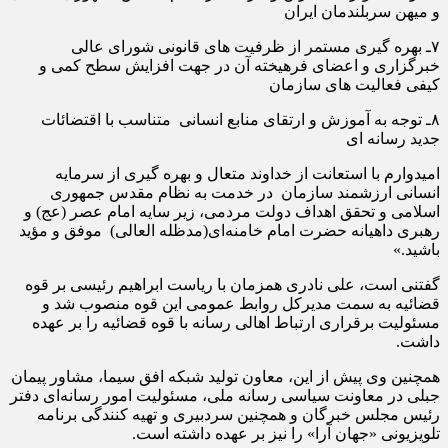
و میهن سربلندمان ایران
۷ـ بهره­ گیری مستمر از ظرفیت­ های قانونی شورای عالی
خبرگزاری و اعضای فرهیخته آن در جهت افزایش سطح کمی و
کیفی فعالیت­ های سازمان
۸ـ توجه به آموزش و ارتقای منابع انسانی متناسب با اقتضائات
جدید رسانه­ ای
امیدوارم با استعانت از خداوند متعال و بهره­ گیری از سرمایه
انسانی ارزشمند سازمان در خدمت به نظام مقدس جمهوری
اسلامی و تحقق اهداف دولت مردمی، زیر سایه امام عصر (عج) و
رهبری داهیانه حضرت امام خامنه‌ای(مدظله العالی) موفق و مؤید
باشید.»
گفتنی است، علی نادری همزمان با ریاست ابراهیم رئیسی بر قوه
قضائیه به سمت مدیرکل روابط عمومی این قوه منصوب شد و
مسئولیت برقراری ارتباط اهالی رسانه با قوه قضائیه را بر عهده
داشت.
همچنین وی پیش از این، معاون تولید شبکه افق سیما، مشاور پیمان
جبلی در معاونت سیاسی رسانه ملی، مسئولیت امور رسانه‌ای دفتر
رئیس مجلس خبرگان و همچنین سردبیری و تهیه کنندگی برنامه
تلویزیونی «جهان آرا» را نیز بر عهده داشته است.