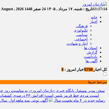
11:17:14
تاریخ :
شنبه, ۱۷ مرداد , ۱۴۰۵
24 صفر 1448
Saturday, 8 August , 2026
خانه
اخبار
فرهنگی
تکنولوژی
سیاسی
اجتماعی
ایثار و شهادت
استان ها
گزارش
یادداشت
آگهی ها
کل اخبار
1738
اخبار امروز :
0
سرخط خبرها
سخن مدیر مسئول پایگاه خبری «پارتیان امروز»، به مناسبت روز خب
امنیت مردم خط قرمز پلیس است/ افزایش ۴۳ درصدی کشفیات مواد مخدر و رشد ۶۸ درصدی کشف سرقت در خراسان شمالی
رسانه جدید در ۴ ماه نخست سال
آگهی نوبتی سه ماهه اول سال ۱۴۰۵ حوزه ثبتی جاجر