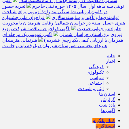
شمالی / فعالیت ۱۳ رسانه جدید در ۴ ماه نخست سال
آگهی
نوبتی سه ماهه اول سال ۱۴۰۵ حوزه ثبتی جاجرم
تجربه حضور
در کانون ارزیابی شایستگی مدیران؛ آزمونی برای شناخت
توانمندی‌ها و تأکید بر شایسته‌سالاری
فراخوان ملی جشنواره
هنری «نسل امید» در خراسان شمالی؛ رقابت هنرمندان با محوریت
خانواده و جوانی جمعیت
آگهی فراخوان مناقصه شرکت توزیع
نیروی برق استان خراسان شمالی
آگهی عمومی یک مرحله ای
همزمان با ارزیابی کیفی یکپارچه( فشرده )
هنرنمایی هنرمندان
هنرهای تجسمی شهرستان شیروان درغرفه باید برخاست
خانه
اخبار
فرهنگی
تکنولوژی
سیاسی
اجتماعی
ایثار و شهادت
استان ها
گزارش
یادداشت
آگهی ها
کانال تلگرام
اینستاگرام