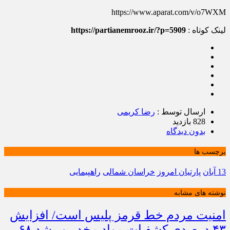
https://www.aparat.com/v/o7WXM
لینک کوتاه :
https://partianemrooz.ir/?p=5909
ارسال توسط :
رضا کریمی
828 بازدید
بدون دیدگاه
برچسب ها
13 آبان
پارتیان امروز
خراسان شمالی
راهپیمایی
نوشته های مشابه
امنیت مردم خط قرمز پلیس است/ افزایش
۴۳ درصدی کشفیات مواد مخدر و رشد ۶۸