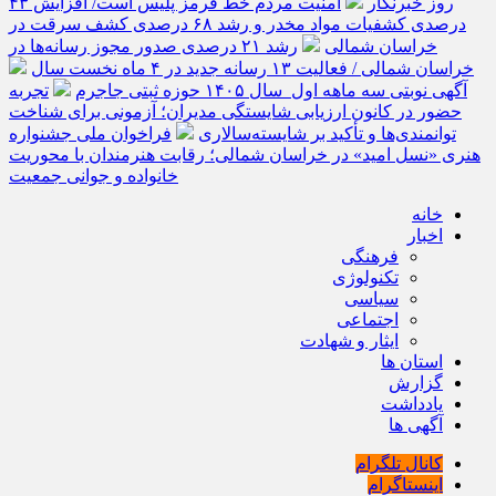
روز خبرنگار
امنیت مردم خط قرمز پلیس است/ افزایش ۴۳
درصدی کشفیات مواد مخدر و رشد ۶۸ درصدی کشف سرقت در
خراسان شمالی
رشد ۲۱ درصدی صدور مجوز رسانه‌ها در
خراسان شمالی / فعالیت ۱۳ رسانه جدید در ۴ ماه نخست سال
آگهی نوبتی سه ماهه اول سال ۱۴۰۵ حوزه ثبتی جاجرم
تجربه
حضور در کانون ارزیابی شایستگی مدیران؛ آزمونی برای شناخت
توانمندی‌ها و تأکید بر شایسته‌سالاری
فراخوان ملی جشنواره
هنری «نسل امید» در خراسان شمالی؛ رقابت هنرمندان با محوریت
خانواده و جوانی جمعیت
خانه
اخبار
فرهنگی
تکنولوژی
سیاسی
اجتماعی
ایثار و شهادت
استان ها
گزارش
یادداشت
آگهی ها
کانال تلگرام
اینستاگرام