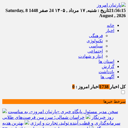
21:56:16
تاریخ :
شنبه, ۱۷ مرداد , ۱۴۰۵
24 صفر 1448
Saturday, 8
August , 2026
خانه
اخبار
فرهنگی
تکنولوژی
سیاسی
اجتماعی
ایثار و شهادت
استان ها
گزارش
یادداشت
آگهی ها
کل اخبار
1738
اخبار امروز :
0
سرخط خبرها
سخن مدیر مسئول پایگاه خبری «پارتیان امروز»، به مناسبت
روز خبرنگار
خراسان شمالی؛ سرزمین فرصت‌های طلایی
سرمایه‌گذاری و قطب آینده تولید، تجارت و انرژی
بهترین هدیه