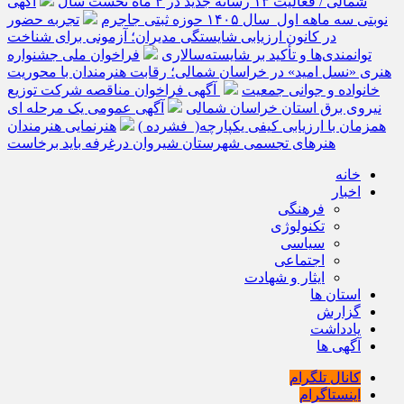
شمالی / فعالیت ۱۳ رسانه جدید در ۴ ماه نخست سال
آگهی
نوبتی سه ماهه اول سال ۱۴۰۵ حوزه ثبتی جاجرم
تجربه حضور
در کانون ارزیابی شایستگی مدیران؛ آزمونی برای شناخت
توانمندی‌ها و تأکید بر شایسته‌سالاری
فراخوان ملی جشنواره
هنری «نسل امید» در خراسان شمالی؛ رقابت هنرمندان با محوریت
خانواده و جوانی جمعیت
آگهی فراخوان مناقصه شرکت توزیع
نیروی برق استان خراسان شمالی
آگهی عمومی یک مرحله ای
همزمان با ارزیابی کیفی یکپارچه( فشرده )
هنرنمایی هنرمندان
هنرهای تجسمی شهرستان شیروان درغرفه باید برخاست
خانه
اخبار
فرهنگی
تکنولوژی
سیاسی
اجتماعی
ایثار و شهادت
استان ها
گزارش
یادداشت
آگهی ها
کانال تلگرام
اینستاگرام