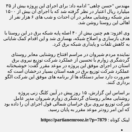
مهندس “حسن چاهی” ادامه داد: برای اجرای این پروژه بیش از ۳۵
میلیارد ریال اعتبار در نظر گرفته شد که با اجرای آن بیش از ۱۵۰۰
متر شبکه روشنایی معابر در آن احداث و شب های ۶ هزار نفر از
اهالی این روستا روشن شد.
وی افزود: هم چنین بیش از ۴۰ اصله پایه شبکه برق در این روستا با
هدف بازسازی و اصلاح شبکه، بهسازی شد و این اقدام کمک شایانی
به کاهش تلفات و پایداری شبکه برق کرد.
نماینده مردم شیروان در مراسم افتتاح روشنایی معابر روستای
گردشگری زوارم با تحسین از عملکرد شرکت توزیع نیروی برق
استان در اجرای موفق این پروژه در موعد مقرر گفت: خوشبختانه
عملکرد شرکت توزیع برق در همه استان بسیار درخشان است که
ضرورت دارد سایر دستگاه ها از برنامه های موفق این شرکت الگو
برداری کنند.
بر اساس این گزارش، ۱۵ روز پیش در آیین کلنگ زنی پروژه
روشنایی معابر روستای گردشگری زوارم شیروان مدیر عامل
شرکت توزیع نیروی برق خراسان شمالی قول اجرای آن را داده بود
که این امر زودتر موعد مقرر به پایان رسید.
لینک کوتاه :
https://partianemrooz.ir/?p=7879