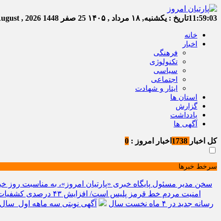
11:59:04
تاریخ :
یکشنبه, ۱۸ مرداد , ۱۴۰۵
25 صفر 1448
Sunday, 9 August , 2026
خانه
اخبار
فرهنگی
تکنولوژی
سیاسی
اجتماعی
ایثار و شهادت
استان ها
گزارش
یادداشت
آگهی ها
کل اخبار
1738
اخبار امروز :
0
سرخط خبرها
سخن مدیر مسئول پایگاه خبری «پارتیان امروز»، به مناسبت روز خب
امنیت مردم خط قرمز پلیس است/ افزایش ۴۳ درصدی کشفیات مواد مخدر و رشد ۶۸ درصدی کشف سرقت در خراسان شمالی
رسانه جدید در ۴ ماه نخست سال
آگهی نوبتی سه ماهه اول سال ۱۴۰۵ حوزه ثبتی جاجر