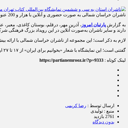
ناشران خراسان شمالی به صورت حضوری و آنلاین با هزار و 200 عنوان کتاب در سی و ششمین نمایشگاه بین المللی کتاب تهران شرکت می کنند.
به گزارش
پارتیان امروز
، آذرین مهر، درقلم، بوستان کاغذی، معبر، 
دارند و سایر ناشران به‌صورت آنلاین در این رویداد بزرگ فرهنگی شرک
لازم به ذکر است؛ این مجموعه از ناشران خراسان شمالی با ارائه بیش از ۱۲۰۰ عنوان کتاب در نمایشگاه حضور خواهند داشت و در مجموع ۳۸ انتشارات در استان 
گفتنی است؛ این نمایشگاه با شعار «بخوانیم برای ایران» از ۱۷ تا ۲۷ اردیبهشت‌ماه ۱۴۰۴ در مصلی امام خمینی(ره) تهران برگزار می‌شود.
لینک کوتاه :
https://partianemrooz.ir/?p=9333
ارسال توسط :
رضا کریمی
منبع : تولیدی
2761 بازدید
بدون دیدگاه