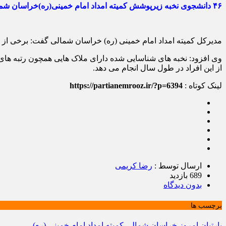
۴۶
دانشجوی نخبه زیرپوشش کمیته امداد امام خمینی(ره)
خراسان شم
مدیرکل کمیته امداد امام خمینی (ره) خراسان شمالی گفت: برخی از دانشجویان زی
وی افزود: نخبه های شناسایی شده دارای ملاک هایی همچون رتبه های ب
از این افراد در طول سال انجام می دهد.
لینک کوتاه :
https://partianemrooz.ir/?p=6394
ارسال توسط :
رضا کریمی
689 بازدید
بدون دیدگاه
برچسب ها
پارتیان امروز
خراسان شمالی
کمیته امداد امام خمینی (ره)