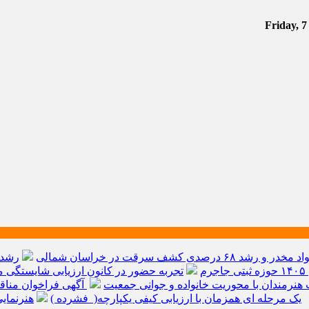
م
تجربه حضور در کانون ارزیابی شایستگی مد
هنرمندان با محوریت خانواده و جوانی جمعیت
آگهی فراخوان مناق
یک مرحله ای همزمان با ارزیابی کیفی یکپارچه( فشرده )
هنرنمای