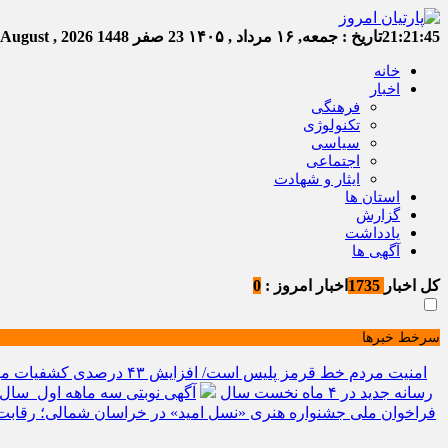
21:21:46
تاریخ :
جمعه, ۱۶ مرداد , ۱۴۰۵
23 صفر 1448
Friday, 7 August , 2026
خانه
اخبار
فرهنگی
تکنولوژی
سیاسی
اجتماعی
ایثار و شهادت
استان ها
گزارش
یادداشت
آگهی ها
کل اخبار
1735
اخبار امروز :
0
سرخط خبرها
امنیت مردم خط قرمز پلیس است/ افزایش ۴۳ درصدی کشفیات مواد مخدر و رشد ۶۸ درصدی کشف سرقت در خراسان شمالی
رسانه جدید در ۴ ماه نخست سال
آگهی نوبتی سه ماهه اول سال ۱۴۰۵ حوزه ثبتی جاجر
فراخوان ملی جشنواره هنری «نسل امید» در خراسان شمالی؛ رقابت 