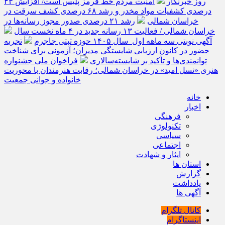
روز خبرنگار
امنیت مردم خط قرمز پلیس است/ افزایش ۴۳
درصدی کشفیات مواد مخدر و رشد ۶۸ درصدی کشف سرقت در
خراسان شمالی
رشد ۲۱ درصدی صدور مجوز رسانه‌ها در
خراسان شمالی / فعالیت ۱۳ رسانه جدید در ۴ ماه نخست سال
آگهی نوبتی سه ماهه اول سال ۱۴۰۵ حوزه ثبتی جاجرم
تجربه
حضور در کانون ارزیابی شایستگی مدیران؛ آزمونی برای شناخت
توانمندی‌ها و تأکید بر شایسته‌سالاری
فراخوان ملی جشنواره
هنری «نسل امید» در خراسان شمالی؛ رقابت هنرمندان با محوریت
خانواده و جوانی جمعیت
خانه
اخبار
فرهنگی
تکنولوژی
سیاسی
اجتماعی
ایثار و شهادت
استان ها
گزارش
یادداشت
آگهی ها
کانال تلگرام
اینستاگرام