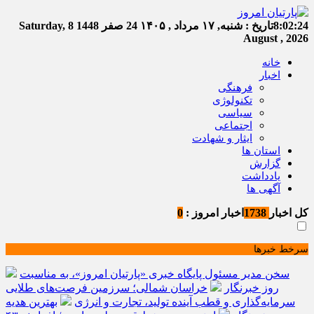
8:02:24
تاریخ :
شنبه, ۱۷ مرداد , ۱۴۰۵
24 صفر 1448
Saturday, 8
August , 2026
خانه
اخبار
فرهنگی
تکنولوژی
سیاسی
اجتماعی
ایثار و شهادت
استان ها
گزارش
یادداشت
آگهی ها
کل اخبار
1738
اخبار امروز :
0
سرخط خبرها
سخن مدیر مسئول پایگاه خبری «پارتیان امروز»، به مناسبت
روز خبرنگار
خراسان شمالی؛ سرزمین فرصت‌های طلایی
سرمایه‌گذاری و قطب آینده تولید، تجارت و انرژی
بهترین هدیه