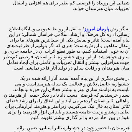
شمالی این رویداد را فرصتی کم نظیر برای هم افزایی و انتقال
تجربیات میان هنرمندان خواند.
به گزارش
پارتیان امروز
؛ به نقل از روابط عمومی و پایگاه اطلاع
رسانی اداره کل فرهنگ و ارشاد اسلامی خراسان شمالی؛ در این
پیام آمده است؛ تئاتر و نمایش یکی از اصیل‌ترین هنرهای ما برای
انتقال مفاهیم و ارزش‌هاست؛ هنری که اگر بتوانیم از ظرفیت‌های
آن به خوبی استفاده کنیم، به طور قطع اثرات آن در جامعه جاری و
ساری خواهد شد. از این روی جشنواره تئاتر استان، فرصتی کم‌نظیر
جهت هم‌افزایی بیشتر و انتقال تجربیات و عاملی برای ایجاد تعامل
میان هنرمندان و رقابت سالم در تولید آثار فاخر نمایشی است.
در بخش دیگری از این پیام آمده است، آثار ارائه شده در یک
جشنواره، حاصل تلاش و فعالیت یک ساله هنرمند است و می
بایست به توانمند سازی بهتر و بیشتر فعالان این حوزه بیانجامد.
بسیار خرسندیم که فرصتی دست داد تا بار دیگر جمعی از هنرمندان
و اهالی تئاتر استان گردهم می آیند و این اتفاق را برای رشد فضای
تئاتر استان به فال نیک می‌گیریم، زیرا هنر و هنرمند ابزارهایی برای
تعالی، رشد و تربیت جامعه هستند و باید این ابزار قدرتمند را برای
نفوذ در بین آحاد مردم و اثر گذاری بیشتر تقویت کنیم.
هنرمندان با حضور خود در جشنواره تئاتر استانی، ضمن ارائه