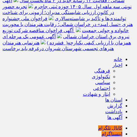
شمالی / فعالیت ۱۳ رسانه جدید در ۴ ماه نخست سال
آگهی
نوبتی سه ماهه اول سال ۱۴۰۵ حوزه ثبتی جاجرم
تجربه حضور
در کانون ارزیابی شایستگی مدیران؛ آزمونی برای شناخت
توانمندی‌ها و تأکید بر شایسته‌سالاری
فراخوان ملی جشنواره
هنری «نسل امید» در خراسان شمالی؛ رقابت هنرمندان با محوریت
خانواده و جوانی جمعیت
آگهی فراخوان مناقصه شرکت توزیع
نیروی برق استان خراسان شمالی
آگهی عمومی یک مرحله ای
همزمان با ارزیابی کیفی یکپارچه( فشرده )
هنرنمایی هنرمندان
هنرهای تجسمی شهرستان شیروان درغرفه باید برخاست
خانه
اخبار
فرهنگی
تکنولوژی
سیاسی
اجتماعی
ایثار و شهادت
استان ها
گزارش
یادداشت
آگهی ها
کانال تلگرام
اینستاگرام