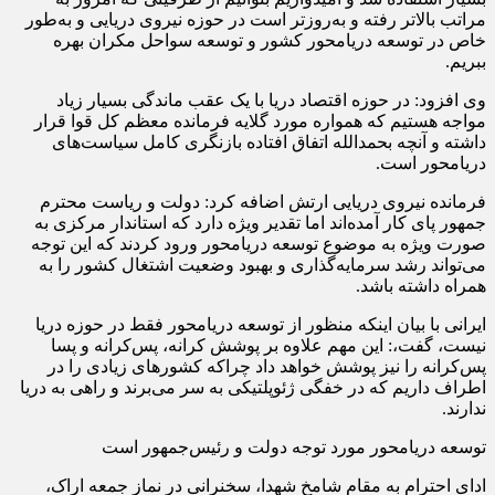
مراتب بالاتر رفته و به‌روزتر است در حوزه نیروی دریایی و به‌طور
خاص در توسعه دریامحور کشور و توسعه سواحل مکران بهره
ببریم.
وی افزود: در حوزه اقتصاد دریا با یک عقب ماندگی بسیار زیاد
مواجه هستیم که همواره مورد گلایه فرمانده معظم کل قوا قرار
داشته و آنچه بحمدالله اتفاق افتاده بازنگری کامل سیاست‌های
دریامحور است‌.
فرمانده نیروی دریایی ارتش اضافه کرد: دولت و ریاست محترم
جمهور پای کار آمده‌اند اما تقدیر ویژه دارد که استاندار مرکزی به
صورت ویژه به موضوع توسعه دریامحور ورود کردند که این توجه
می‌تواند رشد سرمایه‌گذاری و بهبود وضعیت اشتغال کشور را به
همراه داشته باشد.
ایرانی با بیان اینکه منظور از توسعه دریامحور فقط در حوزه دریا
نیست، گفت،: این مهم علاوه بر پوشش کرانه، پس‌کرانه و پسا
پس‌کرانه را نیز پوشش خواهد داد چراکه کشورهای زیادی را در
اطراف داریم که در خفگی ژئوپلتیکی به سر می‌برند و راهی به دریا
ندارند.
توسعه دریامحور مورد توجه دولت و رئیس‌جمهور است
ادای احترام به مقام شامخ شهدا، سخنرانی در نماز جمعه اراک،