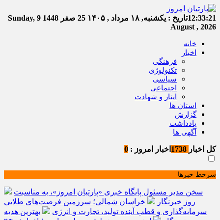
12:33:21
تاریخ :
یکشنبه, ۱۸ مرداد , ۱۴۰۵
25 صفر 1448
Sunday, 9
August , 2026
خانه
اخبار
فرهنگی
تکنولوژی
سیاسی
اجتماعی
ایثار و شهادت
استان ها
گزارش
یادداشت
آگهی ها
کل اخبار
1738
اخبار امروز :
0
سرخط خبرها
سخن مدیر مسئول پایگاه خبری «پارتیان امروز»، به مناسبت
روز خبرنگار
خراسان شمالی؛ سرزمین فرصت‌های طلایی
سرمایه‌گذاری و قطب آینده تولید، تجارت و انرژی
بهترین هدیه