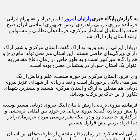
به گزارش پایگاه خبری
پارتیان امروز
؛
امیر دریادار «شهرام ایرانی»
فرمانده نیروی دریایی راهبردی ارتش جمهوری اسلامی ایران صبح
جمعه با استقبال استاندار مرکزی، فرماندهان نظامی و مسئولین
ارشد استان وارد اراک شد.
دریادار ایرانی در بدو ورود به اراک گفت: استان مرکزی و شهر اراک
دارای ویژگی‌های خاصی هستند، این استان هم محل تولد امام (ره) و
هم زادگاه امیرکبیر است و به طور خاص در زمان دفاع مقدس به
عنوان یک استان جلودار در پشتیبانی مطرح بوده است.
وی افزود: استان مرکزی در حوزه صنعت، علم و دانش از یک
سرآمدی بالایی برخوردار است و تعداد زیادی از شهدای عزیز نیروی
دریایی هم متعلق به اراک و استان مرکزی هستند و بیشترین شهدای
تکاور از این خاک پر برکت بوده‌اند.
فرمانده نیروی دریایی ارتش با بیان اینکه نیروی دریایی مسیر توسعه
را پیش رو دارد، گفت: نیروی دریایی در حوزه بین‌المللی اثربخشی و
اثرگذاری خاصی دارد و در اینکه بشر دوستی مردم عزیزمان را در
دنیا فریاد بزنیم پیش قراول هستیم.
ایرانی اضافه کرد: در زمان دفاع مقدس از ظرفیت‌های این استان
بسیار استفاده شد و امیدواریم بتوانیم از ظرفیتی که امروز به