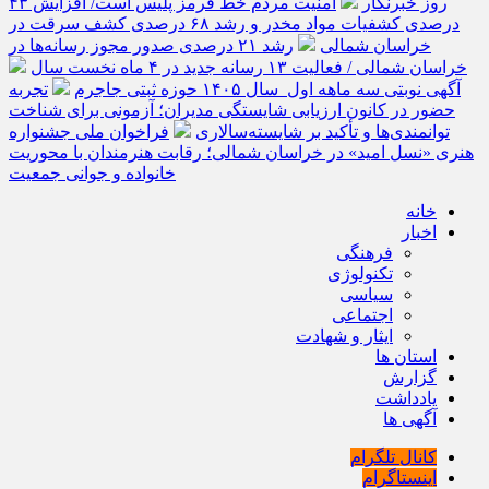
روز خبرنگار
امنیت مردم خط قرمز پلیس است/ افزایش ۴۳
درصدی کشفیات مواد مخدر و رشد ۶۸ درصدی کشف سرقت در
خراسان شمالی
رشد ۲۱ درصدی صدور مجوز رسانه‌ها در
خراسان شمالی / فعالیت ۱۳ رسانه جدید در ۴ ماه نخست سال
آگهی نوبتی سه ماهه اول سال ۱۴۰۵ حوزه ثبتی جاجرم
تجربه
حضور در کانون ارزیابی شایستگی مدیران؛ آزمونی برای شناخت
توانمندی‌ها و تأکید بر شایسته‌سالاری
فراخوان ملی جشنواره
هنری «نسل امید» در خراسان شمالی؛ رقابت هنرمندان با محوریت
خانواده و جوانی جمعیت
خانه
اخبار
فرهنگی
تکنولوژی
سیاسی
اجتماعی
ایثار و شهادت
استان ها
گزارش
یادداشت
آگهی ها
کانال تلگرام
اینستاگرام