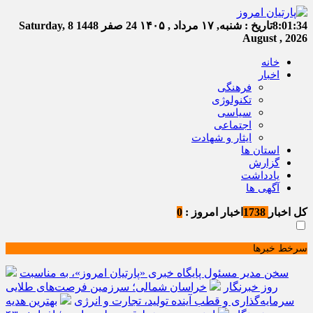
8:01:34
تاریخ :
شنبه, ۱۷ مرداد , ۱۴۰۵
24 صفر 1448
Saturday, 8
August , 2026
خانه
اخبار
فرهنگی
تکنولوژی
سیاسی
اجتماعی
ایثار و شهادت
استان ها
گزارش
یادداشت
آگهی ها
کل اخبار
1738
اخبار امروز :
0
سرخط خبرها
سخن مدیر مسئول پایگاه خبری «پارتیان امروز»، به مناسبت
روز خبرنگار
خراسان شمالی؛ سرزمین فرصت‌های طلایی
سرمایه‌گذاری و قطب آینده تولید، تجارت و انرژی
بهترین هدیه