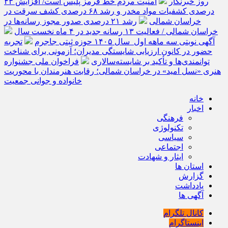
روز خبرنگار
امنیت مردم خط قرمز پلیس است/ افزایش ۴۳
درصدی کشفیات مواد مخدر و رشد ۶۸ درصدی کشف سرقت در
خراسان شمالی
رشد ۲۱ درصدی صدور مجوز رسانه‌ها در
خراسان شمالی / فعالیت ۱۳ رسانه جدید در ۴ ماه نخست سال
آگهی نوبتی سه ماهه اول سال ۱۴۰۵ حوزه ثبتی جاجرم
تجربه
حضور در کانون ارزیابی شایستگی مدیران؛ آزمونی برای شناخت
توانمندی‌ها و تأکید بر شایسته‌سالاری
فراخوان ملی جشنواره
هنری «نسل امید» در خراسان شمالی؛ رقابت هنرمندان با محوریت
خانواده و جوانی جمعیت
خانه
اخبار
فرهنگی
تکنولوژی
سیاسی
اجتماعی
ایثار و شهادت
استان ها
گزارش
یادداشت
آگهی ها
کانال تلگرام
اینستاگرام