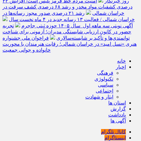
روز خبرنگار
امنیت مردم خط قرمز پلیس است/ افزایش ۴۳
درصدی کشفیات مواد مخدر و رشد ۶۸ درصدی کشف سرقت در
خراسان شمالی
رشد ۲۱ درصدی صدور مجوز رسانه‌ها در
خراسان شمالی / فعالیت ۱۳ رسانه جدید در ۴ ماه نخست سال
آگهی نوبتی سه ماهه اول سال ۱۴۰۵ حوزه ثبتی جاجرم
تجربه
حضور در کانون ارزیابی شایستگی مدیران؛ آزمونی برای شناخت
توانمندی‌ها و تأکید بر شایسته‌سالاری
فراخوان ملی جشنواره
هنری «نسل امید» در خراسان شمالی؛ رقابت هنرمندان با محوریت
خانواده و جوانی جمعیت
خانه
اخبار
فرهنگی
تکنولوژی
سیاسی
اجتماعی
ایثار و شهادت
استان ها
گزارش
یادداشت
آگهی ها
کانال تلگرام
اینستاگرام