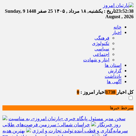
23:52:39
تاریخ :
یکشنبه, ۱۸ مرداد , ۱۴۰۵
25 صفر 1448
Sunday, 9
August , 2026
خانه
اخبار
فرهنگی
تکنولوژی
سیاسی
اجتماعی
ایثار و شهادت
استان ها
گزارش
یادداشت
آگهی ها
کل اخبار
1738
اخبار امروز :
0
سرخط خبرها
سخن مدیر مسئول پایگاه خبری «پارتیان امروز»، به مناسبت
روز خبرنگار
خراسان شمالی؛ سرزمین فرصت‌های طلایی
سرمایه‌گذاری و قطب آینده تولید، تجارت و انرژی
بهترین هدیه