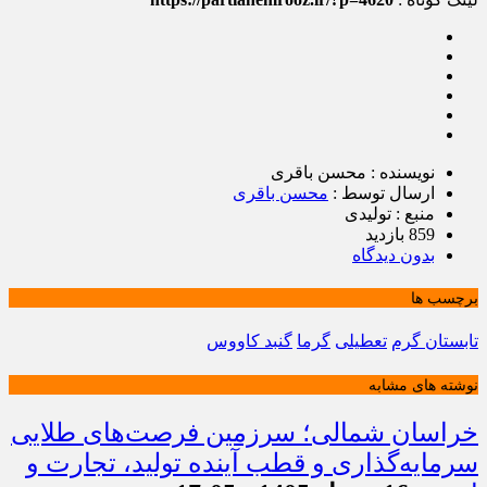
نویسنده : محسن باقری
ارسال توسط :
محسن باقری
منبع : تولیدی
859 بازدید
بدون دیدگاه
برچسب ها
تابستان گرم
تعطیلی
گرما
گنبد کاووس
نوشته های مشابه
خراسان شمالی؛ سرزمین فرصت‌های طلایی
سرمایه‌گذاری و قطب آینده تولید، تجارت و